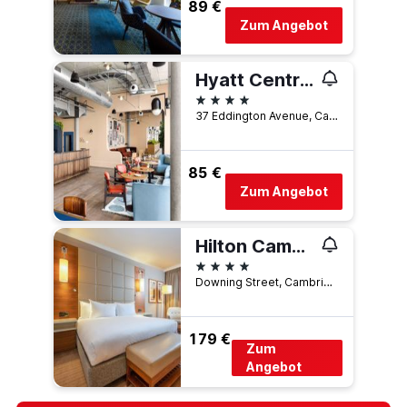
89 €
Zum Angebot
Hyatt Centric Cambridge
4 Sterne
37 Eddington Avenue, Cambridge, Großbritannien
85 €
Zum Angebot
Hilton Cambridge City Centre
4 Sterne
Downing Street, Cambridge, Großbritannien
179 €
Zum
Angebot