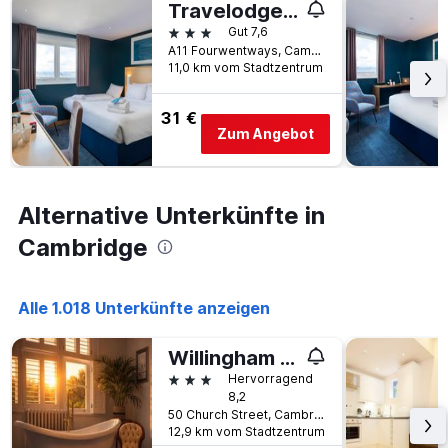
Travelodge Cambridge Fourwentways
3 Sterne
Gut 7,6
A11 Fourwentways, Cambridge, Großbritannien
11,0 km vom Stadtzentrum
31 €
Zum Angebot
Alternative Unterkünfte in
Cambridge
Alle 1.018 Unterkünfte anzeigen
Willingham House
3 Sterne
Hervorragend
8,2
50 Church Street, Cambridge, Großbritannien
12,9 km vom Stadtzentrum