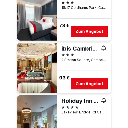
3 Sterne
15/17 Coldhams Park, Cambridge, Großbritannien
73 €
Zum Angebot
ibis Cambridge Central Station
3 Sterne
2 Station Square, Cambridge, Großbritannien
93 €
Zum Angebot
Holiday Inn Cambridge By IHG
4 Sterne
Lakeview, Bridge Rd Cambridge CB24 9PH, Cambridge, Großbritannien