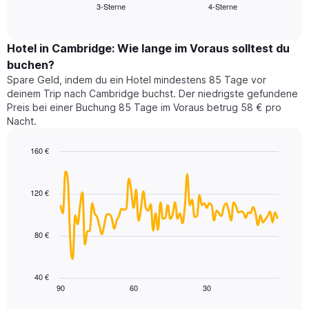
3-Sterne
4-Sterne
den
End
Hotelkategorien
of
durchschnittlichen
nach
interactive
Zimmerpreis
chart
Sternen
für
Hotel in Cambridge: Wie lange im Voraus solltest du
anzeigt
dieses
buchen?
Das
Wochenende
Diagramm
Spare Geld, indem du ein Hotel mindestens 85 Tage vor
in
hat
deinem Trip nach Cambridge buchst. Der niedrigste gefundene
den
1
Preis bei einer Buchung 85 Tage im Voraus betrug 58 € pro
letzten
Y-
Nacht.
3
Achse,
Tagen,
die
160 €
aggregiert
den
nach
Line
Chart
durchschnittlichen
graphic.
chart
Sternebewertung.
Zimmerpreis
with
Das
120 €
für
90
Diagramm
heute
data
hat
points.
Nacht
1
in
80 €
X-
Das
den
Achse,
folgende
letzten
die
Diagramm
3
40 €
die
zeigt,
Tagen
90
60
30
End
Hotelkategorien
of
wie
anzeigt.
interactive