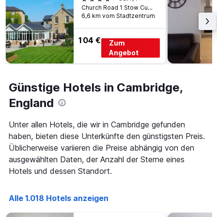
wurde.
dem
Church Road 1 Stow Cum Quy, Cambridge, Großbritannien
Aufenthalt
6,6 km vom Stadtzentrum
anzeigt
Das
104 €
Zum
Diagramm
hat
Angebot
1
Y-
Achse,
Günstige Hotels in Cambridge,
die
den
England
durchschnittlichen
Zimmerpreis
Unter allen Hotels, die wir in Cambridge gefunden
anzeigt
haben, bieten diese Unterkünfte den günstigsten Preis.
Üblicherweise variieren die Preise abhängig von den
ausgewählten Daten, der Anzahl der Sterne eines
Hotels und dessen Standort.
Alle 1.018 Hotels anzeigen