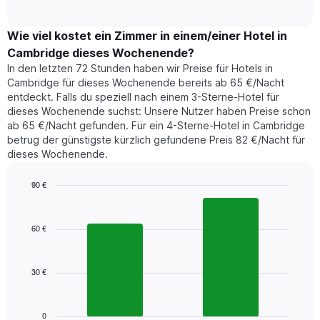
of
durchschnittlichen
hat
interactive
Zimmerpreis,
chart
1
der
Wie viel kostet ein Zimmer in einem/einer Hotel in
Y-
für
Achse,
Cambridge dieses Wochenende?
heute
die
In den letzten 72 Stunden haben wir Preise für Hotels in
Nacht
den
Cambridge für dieses Wochenende bereits ab 65 €/Nacht
in
durchschnittlichen
entdeckt. Falls du speziell nach einem 3-Sterne-Hotel für
den
Zimmerpreis
dieses Wochenende suchst: Unsere Nutzer haben Preise schon
letzten
anzeigt.
ab 65 €/Nacht gefunden. Für ein 4-Sterne-Hotel in Cambridge
3
betrug der günstigste kürzlich gefundene Preis 82 €/Nacht für
Tagen
dieses Wochenende.
gefunden
wurde,
aggregiert
90 €
nach
Bar
Chart
Sternebewertung.
graphic.
chart
with
Das
60 €
2
Diagramm
bars.
hat
1
30 €
Das
X-
folgende
Achse,
Diagramm
die
zeigt
0
die