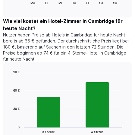
folgende
Mo
Di
Mi
Do
Fr
Sa
So
End
anzeigt.
of
Diagramm
Das
interactive
zeigt
chart
Diagramm
den
Wie viel kostet ein Hotel-Zimmer in Cambridge für
hat
durchschnittlichen
1
heute Nacht?
Preis
Y-
Nutzer haben Preise ab Hotels in Cambridge für heute Nacht
eines
Achse,
bereits ab 65 € gefunden. Der durchschnittliche Preis liegt bei
Zimmers
die
180 €, basierend auf Suchen in den letzten 72 Stunden. Die
für
den
Preise beginnen ab 74 € für ein 4-Sterne-Hotel in Cambridge
den
durchschnittlichen
für heute Nacht.
jeweiligen
Zimmerpreis
Wochentag.
anzeigt.
Das
90 €
Diagramm
Bar
Chart
hat
graphic.
chart
1
with
60 €
2
X-
bars.
Achse,
die
30 €
Das
die
folgende
Wochentage
Diagramm
anzeigt.
zeigt
0
Das
3-Sterne
4-Sterne
den
End
Diagramm