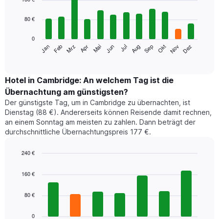
with
12
80 €
bars.
0
Das
Jan
Feb
Mrz
Apr
Mai
Jun
Jul
Aug
Sep
Okt
Nov
Dez
folgende
End
of
Diagramm
interactive
zeigt
chart
den
Hotel in Cambridge: An welchem Tag ist die
durchschnittlichen
Übernachtung am günstigsten?
Zimmerpreis
Der günstigste Tag, um in Cambridge zu übernachten, ist
im
Dienstag (88 €). Andererseits können Reisende damit rechnen,
jeweiligen
an einem Sonntag am meisten zu zahlen. Dann beträgt der
Monat
durchschnittliche Übernachtungspreis 177 €.
an.
Das
Diagramm
240 €
hat
Bar
Chart
1
graphic.
chart
160 €
with
X-
7
Achse,
80 €
bars.
die
die
Das
0
Monate