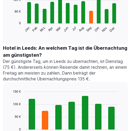
with
12
60 €
bars.
0
Das
Jan
Feb
Mrz
Apr
Mai
Jun
Jul
Aug
Sep
Okt
Nov
Dez
folgende
End
of
Diagramm
interactive
zeigt
chart
den
Hotel in Leeds: An welchem Tag ist die Übernachtung
durchschnittlichen
am günstigsten?
Zimmerpreis
Der günstigste Tag, um in Leeds zu übernachten, ist Dienstag
im
(75 €). Andererseits können Reisende damit rechnen, an einem
jeweiligen
Freitag am meisten zu zahlen. Dann beträgt der
Monat
durchschnittliche Übernachtungspreis 135 €.
an.
Das
Diagramm
150 €
hat
Bar
Chart
1
graphic.
chart
100 €
with
X-
7
Achse,
50 €
bars.
die
die
Das
0
Monate