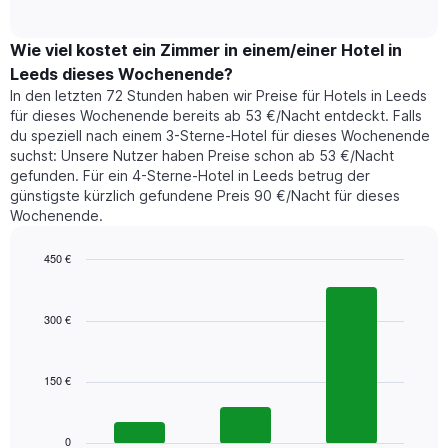
of
durchschnittlichen
hat
interactive
Zimmerpreis,
chart
1
der
Wie viel kostet ein Zimmer in einem/einer Hotel in
Y-
für
Achse,
Leeds dieses Wochenende?
heute
die
In den letzten 72 Stunden haben wir Preise für Hotels in Leeds
Nacht
den
für dieses Wochenende bereits ab 53 €/Nacht entdeckt. Falls
in
durchschnittlichen
du speziell nach einem 3-Sterne-Hotel für dieses Wochenende
den
Zimmerpreis
suchst: Unsere Nutzer haben Preise schon ab 53 €/Nacht
letzten
anzeigt.
gefunden. Für ein 4-Sterne-Hotel in Leeds betrug der
3
günstigste kürzlich gefundene Preis 90 €/Nacht für dieses
Tagen
Wochenende.
gefunden
wurde,
aggregiert
450 €
nach
Bar
Chart
Sternebewertung.
graphic.
chart
with
Das
300 €
3
Diagramm
bars.
hat
1
150 €
Das
X-
folgende
Achse,
Diagramm
die
zeigt
0
die