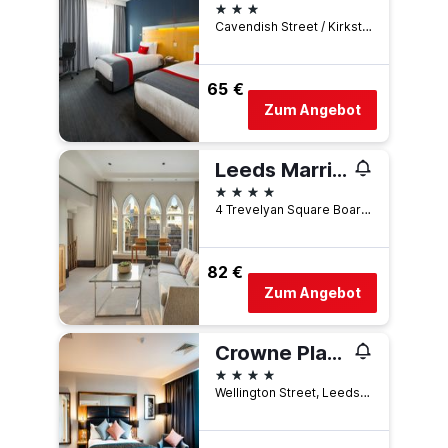
3 Sterne
Cavendish Street / Kirkstall Road, Leeds, Großbritannien
65 €
Zum Angebot
Leeds Marriott Hotel
4 Sterne
4 Trevelyan Square Boar Lane, Leeds, Großbritannien
82 €
Zum Angebot
Crowne Plaza Leeds By IHG
4 Sterne
Wellington Street, Leeds, Großbritannien