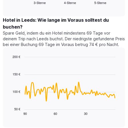
3-Sterne
4-Sterne
5-Sterne
den
End
Hotelkategorien
of
durchschnittlichen
nach
interactive
Zimmerpreis
chart
Sternen
für
Hotel in Leeds: Wie lange im Voraus solltest du
anzeigt
dieses
buchen?
Das
Wochenende
Diagramm
Spare Geld, indem du ein Hotel mindestens 69 Tage vor
in
hat
deinem Trip nach Leeds buchst. Der niedrigste gefundene Preis
den
1
bei einer Buchung 69 Tage im Voraus betrug 74 € pro Nacht.
letzten
Y-
3
Achse,
200 €
Tagen,
die
aggregiert
Line
Chart
den
graphic.
chart
nach
durchschnittlichen
with
Sternebewertung.
150 €
Zimmerpreis
90
Das
für
data
Diagramm
points.
heute
hat
100 €
Nacht
1
Das
in
X-
folgende
den
Achse,
Diagramm
letzten
50 €
die
zeigt,
3
90
60
30
End
die
of
wie
Tagen
interactive
Hotelkategorien
sich
anzeigt.
chart