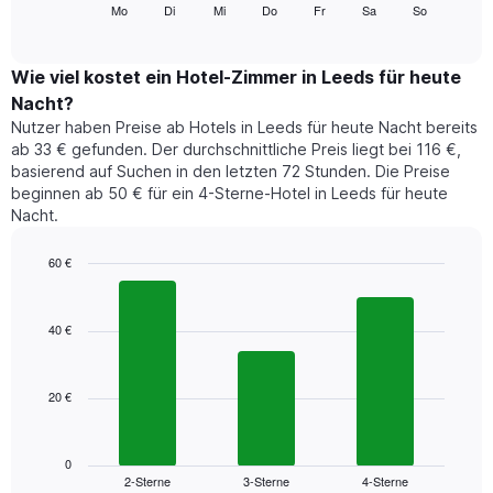
folgende
Mo
Di
Mi
Do
Fr
Sa
So
End
anzeigt.
of
Diagramm
Das
interactive
zeigt
chart
Diagramm
den
Wie viel kostet ein Hotel-Zimmer in Leeds für heute
hat
durchschnittlichen
1
Nacht?
Preis
Y-
Nutzer haben Preise ab Hotels in Leeds für heute Nacht bereits
eines
Achse,
ab 33 € gefunden. Der durchschnittliche Preis liegt bei 116 €,
Zimmers
die
basierend auf Suchen in den letzten 72 Stunden. Die Preise
für
den
beginnen ab 50 € für ein 4-Sterne-Hotel in Leeds für heute
den
durchschnittlichen
Nacht.
jeweiligen
Zimmerpreis
Wochentag.
anzeigt.
Das
60 €
Diagramm
Bar
Chart
hat
graphic.
chart
1
with
40 €
3
X-
bars.
Achse,
die
20 €
Das
die
folgende
Wochentage
Diagramm
anzeigt.
zeigt
0
Das
2-Sterne
3-Sterne
4-Sterne
den
End
Diagramm