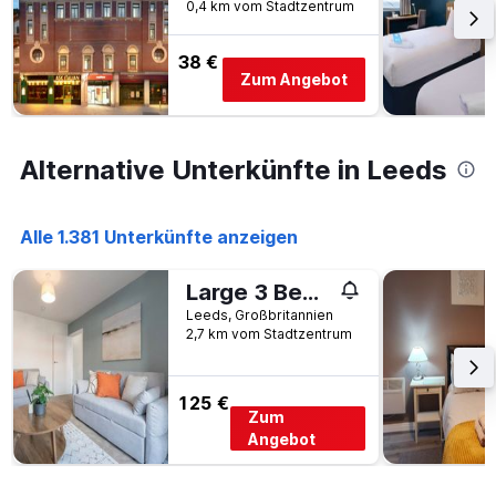
0,4 km vom Stadtzentrum
38 €
Zum Angebot
Alternative Unterkünfte in Leeds
Alle 1.381 Unterkünfte anzeigen
Large 3 Bedroom Home with Parking - Close to Leeds City and Amenities - Perfect for Long Stays
Leeds, Großbritannien
2,7 km vom Stadtzentrum
125 €
Zum
Angebot