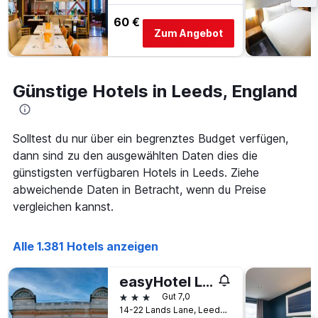
wurde.
Aufenthalt
60 €
anzeigt
Zum Angebot
Das
Diagramm
hat
1
Günstige Hotels in Leeds, England
Y-
Achse,
die
den
Solltest du nur über ein begrenztes Budget verfügen,
durchschnittlichen
dann sind zu den ausgewählten Daten dies die
Zimmerpreis
anzeigt
günstigsten verfügbaren Hotels in Leeds. Ziehe
abweichende Daten in Betracht, wenn du Preise
vergleichen kannst.
Alle 1.381 Hotels anzeigen
easyHotel Leeds
3 Sterne
Gut 7,0
14-22 Lands Lane, Leeds, Großbritannien