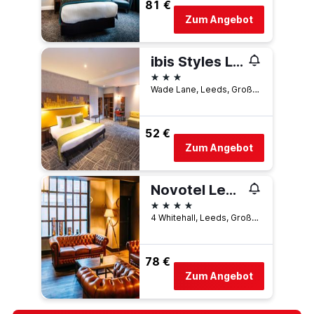
81 €
Zum Angebot
ibis Styles Leeds City Centre Arena
3 Sterne
Wade Lane, Leeds, Großbritannien
52 €
Zum Angebot
Novotel Leeds Centre
4 Sterne
4 Whitehall, Leeds, Großbritannien
78 €
Zum Angebot