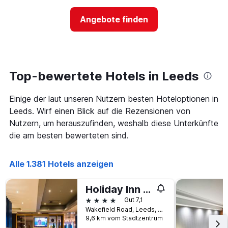
nach
der
Sternen
Preis
Angebote finden
anzeigt
für
Das
ein
Diagramm
Zimmer
hat
ändert,
1
je
Y-
näher
Top-bewertete Hotels in Leeds
Achse,
das
die
Aufenthaltsdatum
den
Einige der laut unseren Nutzern besten Hoteloptionen in
rückt.
durchschnittlichen
Das
Leeds. Wirf einen Blick auf die Rezensionen von
Zimmerpreis
Diagramm
Nutzern, um herauszufinden, weshalb diese Unterkünfte
an
hat
die am besten bewerteten sind.
diesem
1
Wochenende
X-
anzeigt,
Achse,
Alle 1.381 Hotels anzeigen
der
die
in
die
den
Anzahl
Holiday Inn Leeds - Garforth By IHG
letzten
der
4 Sterne
Gut 7,1
3
Tage
Wakefield Road, Leeds, Großbritannien
Tagen
vor
9,6 km vom Stadtzentrum
gefunden
dem