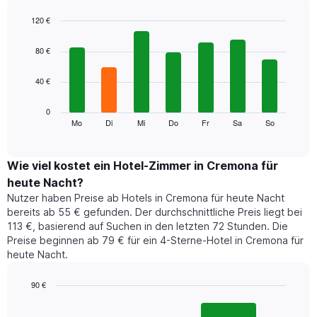
Das
Diagramm
120 €
hat
Bar
Chart
1
graphic.
chart
80 €
with
X-
7
Achse,
40 €
bars.
die
die
Das
0
Monate
folgende
Mo
Di
Mi
Do
Fr
Sa
So
End
anzeigt.
of
Diagramm
Das
interactive
zeigt
chart
Diagramm
den
Wie viel kostet ein Hotel-Zimmer in Cremona für
hat
durchschnittlichen
1
heute Nacht?
Preis
Y-
Nutzer haben Preise ab Hotels in Cremona für heute Nacht
eines
Achse,
bereits ab 55 € gefunden. Der durchschnittliche Preis liegt bei
Zimmers
die
113 €, basierend auf Suchen in den letzten 72 Stunden. Die
für
den
Preise beginnen ab 79 € für ein 4-Sterne-Hotel in Cremona für
den
durchschnittlichen
heute Nacht.
jeweiligen
Zimmerpreis
Wochentag.
anzeigt.
Das
90 €
Diagramm
Bar
Chart
hat
graphic.
chart