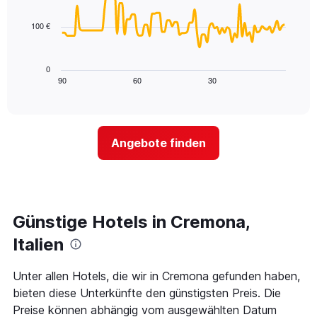
für
data
Diagramm
points.
heute
hat
100 €
Nacht
1
Das
in
X-
folgende
den
Achse,
Diagramm
letzten
0
die
zeigt,
3
90
60
30
End
die
of
wie
Tagen
interactive
Hotelkategorien
sich
anzeigt.
chart
nach
der
Sternen
Preis
Angebote finden
anzeigt
für
Das
ein
Diagramm
Zimmer
hat
ändert,
1
je
Y-
näher
Günstige Hotels in Cremona,
Achse,
das
die
Aufenthaltsdatum
Italien
den
rückt.
durchschnittlichen
Das
Unter allen Hotels, die wir in Cremona gefunden haben,
Zimmerpreis
Diagramm
an
bieten diese Unterkünfte den günstigsten Preis. Die
hat
diesem
1
Preise können abhängig vom ausgewählten Datum