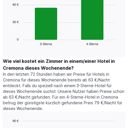
1
with
60 €
2
X-
bars.
Achse,
die
30 €
Das
die
folgende
Wochentage
Diagramm
anzeigt.
zeigt
0
Das
3-Sterne
4-Sterne
den
End
Diagramm
of
durchschnittlichen
hat
interactive
Zimmerpreis,
chart
1
der
Wie viel kostet ein Zimmer in einem/einer Hotel in
Y-
für
Achse,
Cremona dieses Wochenende?
heute
die
In den letzten 72 Stunden haben wir Preise für Hotels in
Nacht
den
Cremona für dieses Wochenende bereits ab 63 €/Nacht
in
durchschnittlichen
entdeckt. Falls du speziell nach einem 3-Sterne-Hotel für
den
Zimmerpreis
dieses Wochenende suchst: Unsere Nutzer haben Preise schon
letzten
anzeigt.
ab 63 €/Nacht gefunden. Für ein 4-Sterne-Hotel in Cremona
3
betrug der günstigste kürzlich gefundene Preis 79 €/Nacht für
Tagen
dieses Wochenende.
gefunden
wurde,
aggregiert
90 €
nach
Bar
Chart