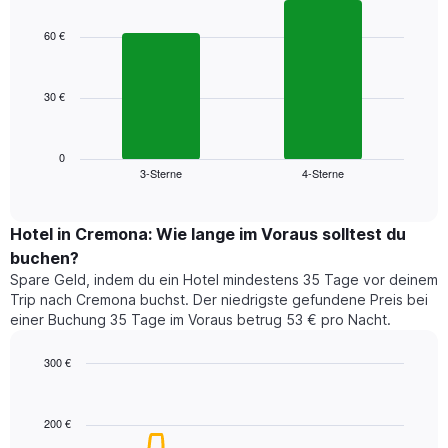
Sternebewertung.
graphic.
chart
with
Das
60 €
2
Diagramm
bars.
hat
1
30 €
Das
X-
folgende
Achse,
Diagramm
die
zeigt
0
die
3-Sterne
4-Sterne
den
End
Hotelkategorien
of
durchschnittlichen
nach
interactive
Zimmerpreis
chart
Sternen
für
Hotel in Cremona: Wie lange im Voraus solltest du
anzeigt
dieses
buchen?
Das
Wochenende
Diagramm
Spare Geld, indem du ein Hotel mindestens 35 Tage vor deinem
in
hat
Trip nach Cremona buchst. Der niedrigste gefundene Preis bei
den
1
einer Buchung 35 Tage im Voraus betrug 53 € pro Nacht.
letzten
Y-
3
Achse,
300 €
Tagen,
die
aggregiert
Line
Chart
den
graphic.
chart
nach
durchschnittlichen
with
Sternebewertung.
200 €
Zimmerpreis
90
Das