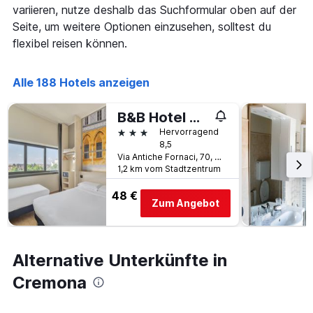
Wochenende
X-
variieren, nutze deshalb das Suchformular oben auf der
anzeigt,
Achse,
Seite, um weitere Optionen einzusehen, solltest du
der
die
in
flexibel reisen können.
die
den
Anzahl
letzten
der
3
Alle 188 Hotels anzeigen
Tage
Tagen
vor
gefunden
dem
B&B Hotel Cremona
wurde.
Aufenthalt
3 Sterne
Hervorragend
anzeigt
8,5
Das
Via Antiche Fornaci, 70, Cremona, Cremona, Italien
Diagramm
1,2 km vom Stadtzentrum
hat
1
48 €
Y-
Zum Angebot
Achse,
die
den
durchschnittlichen
Alternative Unterkünfte in
Zimmerpreis
Cremona
anzeigt