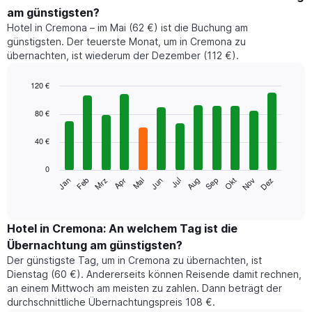
am günstigsten?
Hotel in Cremona – im Mai (62 €) ist die Buchung am
günstigsten. Der teuerste Monat, um in Cremona zu
übernachten, ist wiederum der Dezember (112 €).
120 €
Bar
Chart
graphic.
chart
80 €
with
12
40 €
bars.
0
Das
Jan
Feb
Mrz
Apr
Mai
Jun
Jul
Aug
Sep
Okt
Nov
Dez
folgende
End
of
Diagramm
interactive
zeigt
chart
den
Hotel in Cremona: An welchem Tag ist die
durchschnittlichen
Übernachtung am günstigsten?
Zimmerpreis
Der günstigste Tag, um in Cremona zu übernachten, ist
im
Dienstag (60 €). Andererseits können Reisende damit rechnen,
jeweiligen
an einem Mittwoch am meisten zu zahlen. Dann beträgt der
Monat
durchschnittliche Übernachtungspreis 108 €.
an.