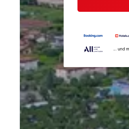
… und 