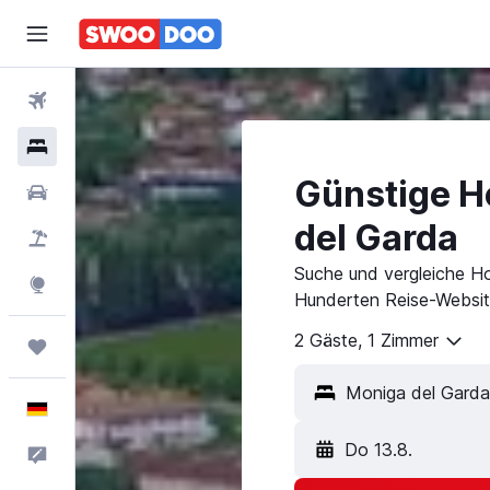
Flüge
Hotels
Günstige H
Mietwagen
del Garda
Pauschalreisen
Suche und vergleiche Ho
Explore
Hunderten Reise-Websit
2 Gäste, 1 Zimmer
Trips
Deutsch
Do 13.8.
Feedback