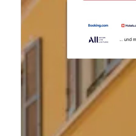
… und 