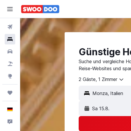
Flüge
Hotels
Günstige H
Mietwagen
Suche und vergleiche H
Pauschalreisen
Reise-Websites und spar
Explore
2 Gäste, 1 Zimmer
Trips
Sa 15.8.
Deutsch
Feedback