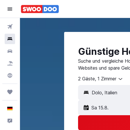
Flüge
Hotels
Günstige Ho
Mietwagen
Suche und vergleiche Ho
Pauschalreisen
Websites und spare Geld
Explore
2 Gäste, 1 Zimmer
Trips
Sa 15.8.
Deutsch
Feedback