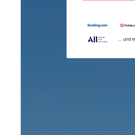
… und 