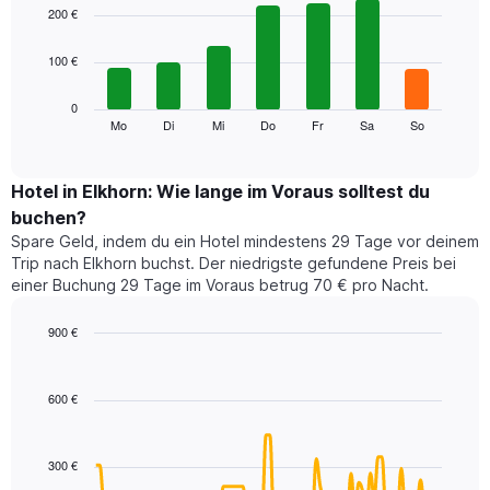
1
graphic.
chart
200 €
with
X-
7
Achse,
100 €
bars.
die
die
Das
0
Monate
folgende
Mo
Di
Mi
Do
Fr
Sa
So
End
anzeigt.
of
Diagramm
Das
interactive
zeigt
chart
Diagramm
den
Hotel in Elkhorn: Wie lange im Voraus solltest du
hat
durchschnittlichen
1
buchen?
Preis
Y-
Spare Geld, indem du ein Hotel mindestens 29 Tage vor deinem
eines
Achse,
Trip nach Elkhorn buchst. Der niedrigste gefundene Preis bei
Zimmers
die
einer Buchung 29 Tage im Voraus betrug 70 € pro Nacht.
für
den
den
durchschnittlichen
jeweiligen
900 €
Zimmerpreis
Wochentag.
Line
anzeigt.
Chart
Das
graphic.
chart
with
Diagramm
600 €
90
hat
data
1
points.
X-
300 €
Achse,
Das