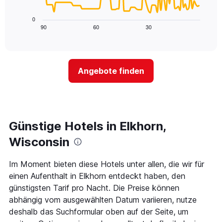
die
folgende
die
Diagramm
0
Wochentage
zeigt,
90
60
30
End
anzeigt.
of
wie
Das
interactive
sich
chart
Diagramm
der
hat
Preis
1
Angebote finden
für
Y-
ein
Achse,
Zimmer
die
ändert,
den
je
durchschnittlichen
näher
Günstige Hotels in Elkhorn,
Zimmerpreis
das
anzeigt.
Aufenthaltsdatum
Wisconsin
rückt.
Das
Im Moment bieten diese Hotels unter allen, die wir für
Diagramm
einen Aufenthalt in Elkhorn entdeckt haben, den
hat
1
günstigsten Tarif pro Nacht. Die Preise können
X-
abhängig vom ausgewählten Datum variieren, nutze
Achse,
deshalb das Suchformular oben auf der Seite, um
die