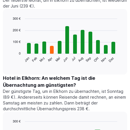
Der teuerste Monat, um in Elkhorn zu übernachten, ist wiederum
der Juni (239 €).
300 €
Bar
Chart
graphic.
chart
200 €
with
12
100 €
bars.
0
Das
Jan
Feb
Mrz
Apr
Mai
Jun
Jul
Aug
Sep
Okt
Nov
Dez
folgende
End
of
Diagramm
interactive
zeigt
chart
den
Hotel in Elkhorn: An welchem Tag ist die
durchschnittlichen
Übernachtung am günstigsten?
Zimmerpreis
Der günstigste Tag, um in Elkhorn zu übernachten, ist Sonntag
im
(89 €). Andererseits können Reisende damit rechnen, an einem
jeweiligen
Samstag am meisten zu zahlen. Dann beträgt der
Monat
durchschnittliche Übernachtungspreis 238 €.
an.
Das
Diagramm
300 €
hat
Bar
Chart