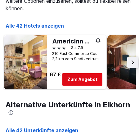
weitere Optionen einzusehen, solltest du flexibel reisen
die
Anzahl
können.
der
Tage
vor
Alle 42 Hotels anzeigen
dem
Aufenthalt
AmericInn by Wyndham Elkhorn Near Lake Geneva
anzeigt
3 Sterne
Gut 7,9
Das
210 East Commerce Court, Elkhorn, WI, USA
Diagramm
2,2 km vom Stadtzentrum
hat
1
Y-
67 €
Achse,
Zum Angebot
die
den
durchschnittlichen
Zimmerpreis
Alternative Unterkünfte in Elkhorn
anzeigt
Alle 42 Unterkünfte anzeigen