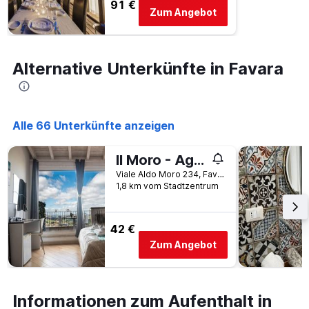
91 €
Achse,
Zum Angebot
die
den
durchschnittlichen
Zimmerpreis
Alternative Unterkünfte in Favara
an
diesem
Wochenende
anzeigt,
Alle 66 Unterkünfte anzeigen
der
in
den
Il Moro - Agrigento Luxury Rooms
letzten
Viale Aldo Moro 234, Favara, Sizilien, Italien
3
1,8 km vom Stadtzentrum
Tagen
gefunden
wurde.
42 €
Zum Angebot
Informationen zum Aufenthalt in