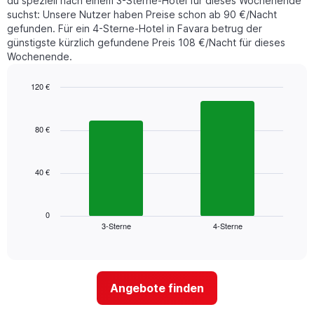
du speziell nach einem 3-Sterne-Hotel für dieses Wochenende
den
suchst: Unsere Nutzer haben Preise schon ab 90 €/Nacht
letzten
gefunden. Für ein 4-Sterne-Hotel in Favara betrug der
3
günstigste kürzlich gefundene Preis 108 €/Nacht für dieses
Tagen
Wochenende.
gefunden
wurde,
aggregiert
120 €
nach
Bar
Chart
Sternebewertung.
graphic.
chart
with
Das
80 €
2
Diagramm
bars.
hat
1
40 €
Das
X-
folgende
Achse,
Diagramm
die
zeigt
0
die
3-Sterne
4-Sterne
den
End
Hotelkategorien
of
durchschnittlichen
nach
interactive
Zimmerpreis
chart
Sternen
für
anzeigt
dieses
Das
Angebote finden
Wochenende
Diagramm
in
hat