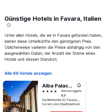
den
1
letzten
Y-
3
Achse,
Tagen,
Günstige Hotels in Favara, Italien
die
aggregiert
den
nach
durchschnittlichen
Sternebewertung.
Zimmerpreis
Unter allen Hotels, die wir in Favara gefunden haben,
Das
für
Diagramm
bieten diese Unterkünfte den günstigsten Preis.
heute
hat
Nacht
Üblicherweise variieren die Preise abhängig von den
1
in
ausgewählten Daten, der Anzahl der Sterne eines
X-
den
Hotels und dessen Standort.
Achse,
letzten
die
3
die
Tagen
Alle 66 Hotels anzeigen
Hotelkategorien
anzeigt.
nach
Sternen
Alba Palace Hotel
anzeigt
4 Sterne
Hervorragend
Das
8,9
Diagramm
Via Belmonte 21, Favara, Sizilien, Italien
hat
0,4 km vom Stadtzentrum
1
Y-