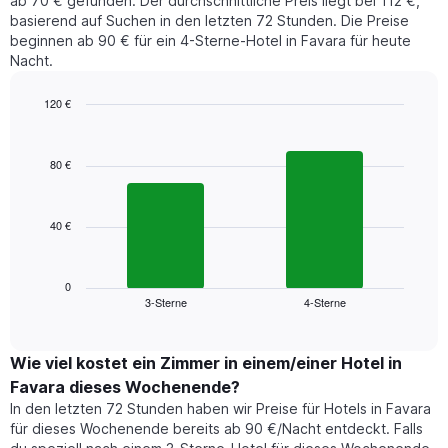
ab 70 € gefunden. Der durchschnittliche Preis liegt bei 112 €,
basierend auf Suchen in den letzten 72 Stunden. Die Preise
beginnen ab 90 € für ein 4-Sterne-Hotel in Favara für heute
Nacht.
120 €
Bar
Chart
graphic.
chart
with
80 €
2
bars.
40 €
Das
folgende
Diagramm
zeigt
0
3-Sterne
4-Sterne
den
End
of
durchschnittlichen
interactive
Zimmerpreis,
chart
der
Wie viel kostet ein Zimmer in einem/einer Hotel in
für
Favara dieses Wochenende?
heute
In den letzten 72 Stunden haben wir Preise für Hotels in Favara
Nacht
für dieses Wochenende bereits ab 90 €/Nacht entdeckt. Falls
in