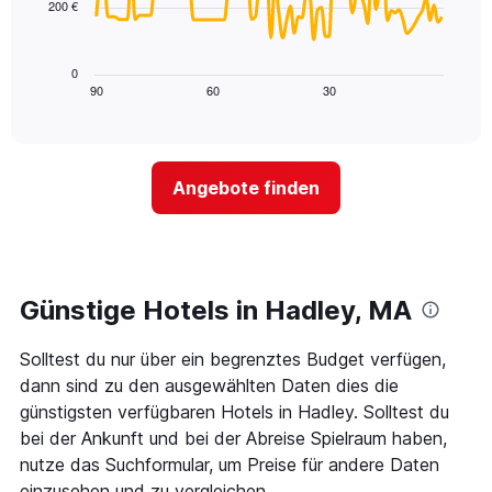
200 €
Achse,
Das
die
folgende
die
Diagramm
0
Wochentage
zeigt,
90
60
30
End
anzeigt.
of
wie
Das
interactive
sich
chart
Diagramm
der
hat
Preis
1
Angebote finden
für
Y-
ein
Achse,
Zimmer
die
ändert,
den
je
durchschnittlichen
näher
Günstige Hotels in Hadley, MA
Zimmerpreis
das
anzeigt.
Aufenthaltsdatum
Solltest du nur über ein begrenztes Budget verfügen,
rückt.
Das
dann sind zu den ausgewählten Daten dies die
Diagramm
günstigsten verfügbaren Hotels in Hadley. Solltest du
hat
bei der Ankunft und bei der Abreise Spielraum haben,
1
nutze das Suchformular, um Preise für andere Daten
X-
Achse,
einzusehen und zu vergleichen.