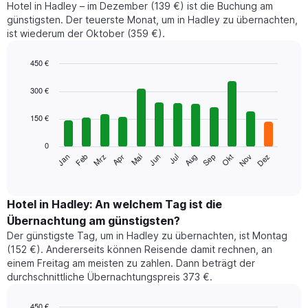
Hotel in Hadley – im Dezember (139 €) ist die Buchung am
günstigsten. Der teuerste Monat, um in Hadley zu übernachten,
ist wiederum der Oktober (359 €).
450 €
Bar
Chart
graphic.
chart
300 €
with
12
150 €
bars.
0
Das
Jan
Feb
Mrz
Apr
Mai
Jun
Jul
Aug
Sep
Okt
Nov
Dez
folgende
End
of
Diagramm
interactive
zeigt
chart
den
Hotel in Hadley: An welchem Tag ist die
durchschnittlichen
Übernachtung am günstigsten?
Zimmerpreis
Der günstigste Tag, um in Hadley zu übernachten, ist Montag
im
(152 €). Andererseits können Reisende damit rechnen, an
jeweiligen
einem Freitag am meisten zu zahlen. Dann beträgt der
Monat
durchschnittliche Übernachtungspreis 373 €.
an.
Das
Diagramm
450 €