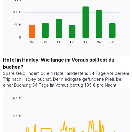
hat
Bar
Chart
1
graphic.
chart
300 €
with
X-
7
Achse,
150 €
bars.
die
die
Das
0
Monate
folgende
Mo
Di
Mi
Do
Fr
Sa
So
End
anzeigt.
of
Diagramm
Das
interactive
zeigt
chart
Diagramm
den
Hotel in Hadley: Wie lange im Voraus solltest du
hat
durchschnittlichen
1
buchen?
Preis
Y-
Spare Geld, indem du ein Hotel mindestens 34 Tage vor deinem
eines
Achse,
Trip nach Hadley buchst. Der niedrigste gefundene Preis bei
Zimmers
die
einer Buchung 34 Tage im Voraus betrug 105 € pro Nacht.
für
den
den
durchschnittlichen
jeweiligen
600 €
Zimmerpreis
Wochentag.
Line
anzeigt.
Chart
Das
graphic.
chart
with
Diagramm
400 €
90
hat
data
1
points.
X-