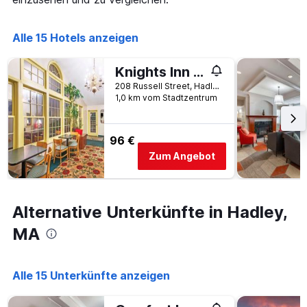
die
die
Anzahl
Alle 15 Hotels anzeigen
der
Tage
Knights Inn Hadley
vor
dem
208 Russell Street, Hadley, MA, USA
1,0 km vom Stadtzentrum
Aufenthalt
anzeigt
Das
Diagramm
96 €
hat
Zum Angebot
1
Y-
Achse,
die
Alternative Unterkünfte in Hadley,
den
durchschnittlichen
MA
Zimmerpreis
anzeigt
Alle 15 Unterkünfte anzeigen