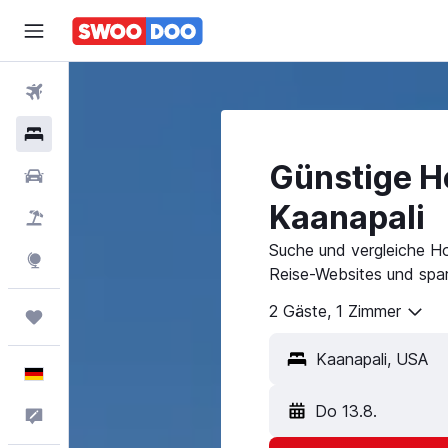
Flüge
Hotels
Günstige Ho
Mietwagen
Kaanapali
Pauschalreisen
Suche und vergleiche Ho
Explore
Reise-Websites und spar
2 Gäste, 1 Zimmer
Trips
Deutsch
Do 13.8.
Feedback