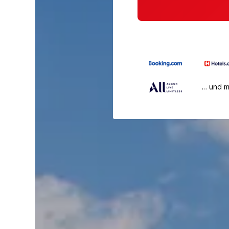
… und 