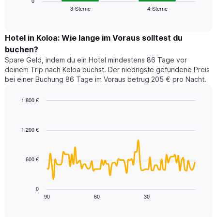
zeigt
0
die
3-Sterne
4-Sterne
den
End
Hotelkategorien
of
durchschnittlichen
nach
interactive
Zimmerpreis
chart
Sternen
für
Hotel in Koloa: Wie lange im Voraus solltest du
anzeigt
dieses
buchen?
Das
Wochenende
Diagramm
Spare Geld, indem du ein Hotel mindestens 86 Tage vor
in
hat
deinem Trip nach Koloa buchst. Der niedrigste gefundene Preis
den
1
bei einer Buchung 86 Tage im Voraus betrug 205 € pro Nacht.
letzten
Y-
3
Achse,
1.800 €
Tagen,
die
aggregiert
Line
Chart
den
graphic.
chart
nach
durchschnittlichen
with
Sternebewertung.
1.200 €
Zimmerpreis
90
Das
für
data
Diagramm
points.
heute
hat
600 €
Nacht
1
Das
in
X-
folgende
den
Achse,
Diagramm
letzten
0
die
zeigt,
3
90
60
30
End
die
of
wie
Tagen
interactive
Hotelkategorien
sich
anzeigt.
chart