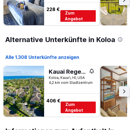
dem
wurde.
Aufenthalt
228 €
anzeigt
Zum
Das
Angebot
Diagramm
hat
1
Alternative Unterkünfte in Koloa
Y-
Achse,
die
den
Alle 1.308 Unterkünfte anzeigen
durchschnittlichen
Zimmerpreis
Kauai Regency at Poipu Kai #313 by Coldwell Banker Island Vacations
anzeigt
Koloa, Kauaʻi, HI, USA
4,2 km vom Stadtzentrum
406 €
Zum
Angebot