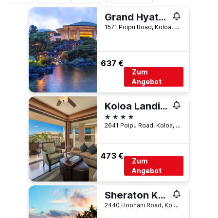
Grand Hyatt Kauai Resort And Spa
1571 Poipu Road, Koloa, Kauaʻi, HI, USA
637 €
Zum
Angebot
Koloa Landing Resort
4 Sterne
2641 Poipu Road, Koloa, Kauaʻi, HI, USA
473 €
Zum
Angebot
Sheraton Kauai Resort
2440 Hoonani Road, Koloa, Kauaʻi, HI, USA