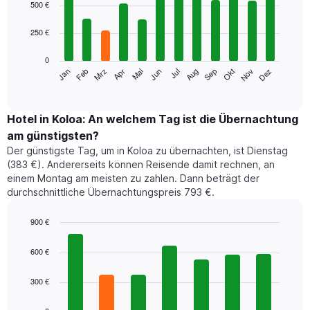
graphic.
chart
500 €
with
12
250 €
bars.
0
Das
Jan
Feb
Mrz
Apr
Mai
Jun
Jul
Aug
Sep
Okt
Nov
Dez
folgende
End
of
Diagramm
interactive
zeigt
chart
den
Hotel in Koloa: An welchem Tag ist die Übernachtung
durchschnittlichen
am günstigsten?
Zimmerpreis
Der günstigste Tag, um in Koloa zu übernachten, ist Dienstag
im
(383 €). Andererseits können Reisende damit rechnen, an
jeweiligen
einem Montag am meisten zu zahlen. Dann beträgt der
Monat
durchschnittliche Übernachtungspreis 793 €.
an.
Das
Diagramm
900 €
hat
Bar
Chart
1
graphic.
chart
600 €
with
X-
7
Achse,
300 €
bars.
die
die
Das