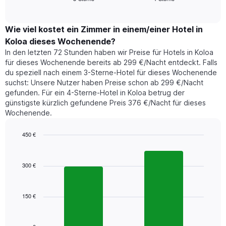
Diagramm
of
durchschnittlichen
hat
interactive
Zimmerpreis,
chart
1
der
Wie viel kostet ein Zimmer in einem/einer Hotel in
Y-
für
Achse,
Koloa dieses Wochenende?
heute
die
In den letzten 72 Stunden haben wir Preise für Hotels in Koloa
Nacht
den
für dieses Wochenende bereits ab 299 €/Nacht entdeckt. Falls
in
durchschnittlichen
du speziell nach einem 3-Sterne-Hotel für dieses Wochenende
den
Zimmerpreis
suchst: Unsere Nutzer haben Preise schon ab 299 €/Nacht
letzten
anzeigt.
gefunden. Für ein 4-Sterne-Hotel in Koloa betrug der
3
günstigste kürzlich gefundene Preis 376 €/Nacht für dieses
Tagen
Wochenende.
gefunden
wurde,
aggregiert
450 €
nach
Bar
Chart
Sternebewertung.
graphic.
chart
with
Das
300 €
2
Diagramm
bars.
hat
1
150 €
Das
X-
folgende
Achse,
Diagramm
die