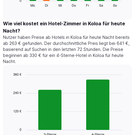
0
Monate
folgende
Mo
Di
Mi
Do
Fr
Sa
So
End
anzeigt.
of
Diagramm
Das
interactive
zeigt
chart
Diagramm
den
Wie viel kostet ein Hotel-Zimmer in Koloa für heute
hat
durchschnittlichen
1
Nacht?
Preis
Y-
Nutzer haben Preise ab Hotels in Koloa für heute Nacht bereits
eines
Achse,
ab 263 € gefunden. Der durchschnittliche Preis liegt bei 641 €,
Zimmers
die
basierend auf Suchen in den letzten 72 Stunden. Die Preise
für
den
beginnen ab 330 € für ein 4-Sterne-Hotel in Koloa für heute
den
durchschnittlichen
Nacht.
jeweiligen
Zimmerpreis
Wochentag.
anzeigt.
Das
360 €
Diagramm
Bar
Chart
hat
graphic.
chart
1
with
240 €
2
X-
bars.
Achse,
die
120 €
Das
die
folgende
Wochentage
Diagramm
anzeigt.
zeigt
0
Das
3-Sterne
4-Sterne
den
End