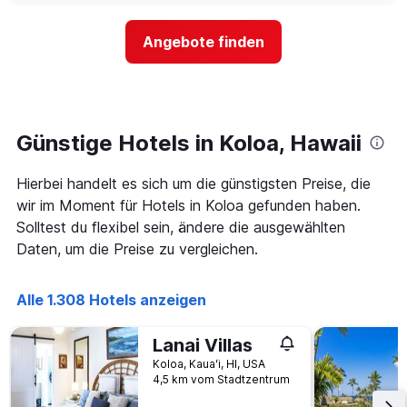
nach
der
Sternen
Preis
Angebote finden
anzeigt
für
Das
ein
Diagramm
Zimmer
hat
ändert,
1
je
Y-
näher
Günstige Hotels in Koloa, Hawaii
Achse,
das
die
Aufenthaltsdatum
den
Hierbei handelt es sich um die günstigsten Preise, die
rückt.
durchschnittlichen
Das
wir im Moment für Hotels in Koloa gefunden haben.
Zimmerpreis
Diagramm
Solltest du flexibel sein, ändere die ausgewählten
an
hat
Daten, um die Preise zu vergleichen.
diesem
1
Wochenende
X-
anzeigt,
Achse,
Alle 1.308 Hotels anzeigen
der
die
in
die
den
Anzahl
Lanai Villas
letzten
der
Koloa, Kauaʻi, HI, USA
3
Tage
4,5 km vom Stadtzentrum
Tagen
vor
gefunden