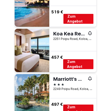
519 €
Zum
Angebot
Koa Kea Resort on Poipu Beach
2251 Poipu Road, Koloa, Kauaʻi, HI, USA
457 €
Zum
Angebot
Marriott's Waiohai Beach Club, A Marriott Vacation Club Resort
3 Sterne
2249 Poipu Road, Koloa, Kauaʻi, HI, USA
497 €
Zum