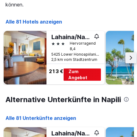
Wochentage
können.
anzeigt.
Das
Diagramm
Alle 81 Hotels anzeigen
hat
1
Lahaina/Napili Village Hotel
Y-
Achse,
3 Sterne
Hervorragend
die
8,4
den
5425 Lower Honoapiilani Road, Napili, Maui, HI, USA
durchschnittlichen
2,5 km vom Stadtzentrum
Zimmerpreis
213 €
anzeigt.
Zum
Angebot
Alternative Unterkünfte in Napili
Alle 81 Unterkünfte anzeigen
Lahaina/Napili Village Hotel