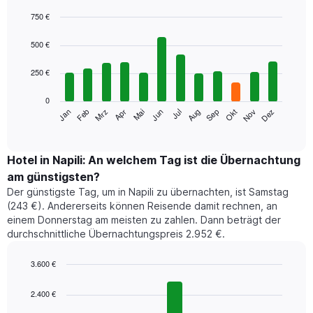
750 €
Bar
Chart
graphic.
chart
500 €
with
12
250 €
bars.
0
Das
Jan
Feb
Mrz
Apr
Mai
Jun
Jul
Aug
Sep
Okt
Nov
Dez
folgende
End
of
Diagramm
interactive
zeigt
chart
den
Hotel in Napili: An welchem Tag ist die Übernachtung
durchschnittlichen
am günstigsten?
Zimmerpreis
Der günstigste Tag, um in Napili zu übernachten, ist Samstag
im
(243 €). Andererseits können Reisende damit rechnen, an
jeweiligen
einem Donnerstag am meisten zu zahlen. Dann beträgt der
Monat
durchschnittliche Übernachtungspreis 2.952 €.
an.
Das
Diagramm
3.600 €
hat
Bar
Chart
1
graphic.
chart
2.400 €
with
X-
7