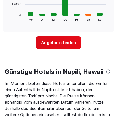
Achse,
1.200 €
bars.
die
die
Das
0
Monate
folgende
Mo
Di
Mi
Do
Fr
Sa
So
End
anzeigt.
of
Diagramm
Das
interactive
zeigt
chart
Diagramm
den
hat
durchschnittlichen
1
Angebote finden
Preis
Y-
eines
Achse,
Zimmers
die
für
den
den
durchschnittlichen
jeweiligen
Günstige Hotels in Napili, Hawaii
Zimmerpreis
Wochentag.
anzeigt.
Das
Im Moment bieten diese Hotels unter allen, die wir für
Diagramm
hat
einen Aufenthalt in Napili entdeckt haben, den
1
günstigsten Tarif pro Nacht. Die Preise können
X-
abhängig vom ausgewählten Datum variieren, nutze
Achse,
deshalb das Suchformular oben auf der Seite, um
die
die
weitere Optionen einzusehen, solltest du flexibel reisen