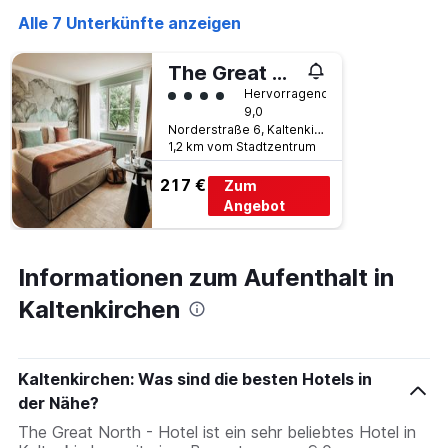
1
Alle 7 Unterkünfte anzeigen
X-
Achse,
The Great North - Hotel
die
die
Bewertungskategorie 4
Hervorragend
Wochentage
9,0
anzeigt.
Norderstraße 6, Kaltenkirchen, Schleswig-Holstein, Deutschland
Das
1,2 km vom Stadtzentrum
Diagramm
217 €
hat
Zum
1
Angebot
Y-
Achse,
die
Informationen zum Aufenthalt in
den
durchschnittlichen
Kaltenkirchen
Zimmerpreis
anzeigt.
Kaltenkirchen: Was sind die besten Hotels in
der Nähe?
The Great North - Hotel ist ein sehr beliebtes Hotel in