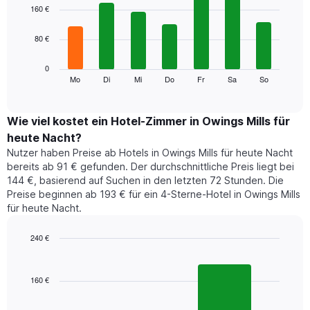
1
graphic.
chart
160 €
with
X-
7
Achse,
80 €
bars.
die
die
Das
0
Monate
folgende
Mo
Di
Mi
Do
Fr
Sa
So
End
anzeigt.
of
Diagramm
Das
interactive
zeigt
chart
Diagramm
den
Wie viel kostet ein Hotel-Zimmer in Owings Mills für
hat
durchschnittlichen
1
heute Nacht?
Preis
Y-
Nutzer haben Preise ab Hotels in Owings Mills für heute Nacht
eines
Achse,
bereits ab 91 € gefunden. Der durchschnittliche Preis liegt bei
Zimmers
die
144 €, basierend auf Suchen in den letzten 72 Stunden. Die
für
den
Preise beginnen ab 193 € für ein 4-Sterne-Hotel in Owings Mills
den
durchschnittlichen
für heute Nacht.
jeweiligen
Zimmerpreis
Wochentag.
anzeigt.
Das
240 €
Diagramm
Bar
Chart
hat
graphic.
chart
1
with
160 €
2
X-
bars.
Achse,