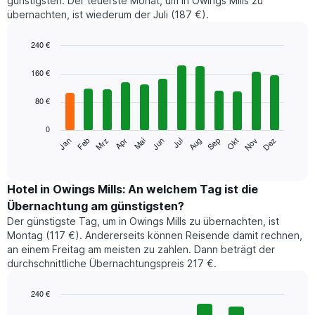
günstigsten. Der teuerste Monat, um in Owings Mills zu
übernachten, ist wiederum der Juli (187 €).
240 €
Bar
Chart
graphic.
chart
160 €
with
12
80 €
bars.
0
Das
Jan
Feb
Mrz
Apr
Mai
Jun
Jul
Aug
Sep
Okt
Nov
Dez
folgende
End
of
Diagramm
interactive
zeigt
chart
den
Hotel in Owings Mills: An welchem Tag ist die
durchschnittlichen
Übernachtung am günstigsten?
Zimmerpreis
Der günstigste Tag, um in Owings Mills zu übernachten, ist
im
Montag (117 €). Andererseits können Reisende damit rechnen,
jeweiligen
an einem Freitag am meisten zu zahlen. Dann beträgt der
Monat
durchschnittliche Übernachtungspreis 217 €.
an.
Das
Diagramm
240 €
hat
Bar
Chart