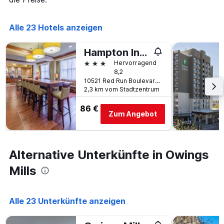
die
den
die
letzten
Anzahl
Alle 23 Hotels anzeigen
3
der
Tagen
Tage
gefunden
vor
Hampton Inn Baltimore/Owings Mills
wurde.
dem
3 Sterne
Hervorragend
Aufenthalt
8,2
anzeigt
10521 Red Run Boulevard, Owings Mills, MD, USA
Das
2,3 km vom Stadtzentrum
Diagramm
hat
86 €
Zum Angebot
1
Y-
Achse,
die
Alternative Unterkünfte in Owings
den
durchschnittlichen
Mills
Zimmerpreis
anzeigt
Alle 23 Unterkünfte anzeigen