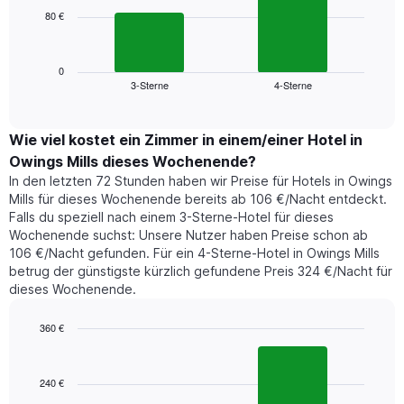
die
80 €
Das
die
folgende
Wochentage
Diagramm
anzeigt.
zeigt
0
Das
3-Sterne
4-Sterne
den
End
Diagramm
of
durchschnittlichen
hat
interactive
Zimmerpreis,
chart
1
der
Wie viel kostet ein Zimmer in einem/einer Hotel in
Y-
für
Achse,
Owings Mills dieses Wochenende?
heute
die
In den letzten 72 Stunden haben wir Preise für Hotels in Owings
Nacht
den
Mills für dieses Wochenende bereits ab 106 €/Nacht entdeckt.
in
durchschnittlichen
Falls du speziell nach einem 3-Sterne-Hotel für dieses
den
Zimmerpreis
Wochenende suchst: Unsere Nutzer haben Preise schon ab
letzten
anzeigt.
106 €/Nacht gefunden. Für ein 4-Sterne-Hotel in Owings Mills
3
betrug der günstigste kürzlich gefundene Preis 324 €/Nacht für
Tagen
dieses Wochenende.
gefunden
wurde,
aggregiert
360 €
nach
Bar
Chart
Sternebewertung.
graphic.
chart
with
Das
240 €
2
Diagramm