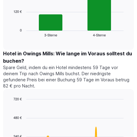
bars.
hat
1
120 €
Das
X-
folgende
Achse,
Diagramm
die
zeigt
0
die
3-Sterne
4-Sterne
den
End
Hotelkategorien
of
durchschnittlichen
nach
interactive
Zimmerpreis
chart
Sternen
für
Hotel in Owings Mills: Wie lange im Voraus solltest du
anzeigt
dieses
buchen?
Das
Wochenende
Diagramm
Spare Geld, indem du ein Hotel mindestens 59 Tage vor
in
hat
deinem Trip nach Owings Mills buchst. Der niedrigste
den
1
gefundene Preis bei einer Buchung 59 Tage im Voraus betrug
letzten
Y-
82 € pro Nacht.
3
Achse,
Tagen,
die
720 €
aggregiert
den
nach
Line
Chart
durchschnittlichen
graphic.
chart
Sternebewertung.
Zimmerpreis
with
Das
480 €
für
90
Diagramm
heute
data
hat
points.
Nacht
1
in
240 €