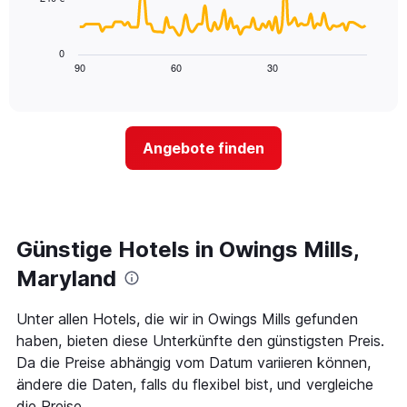
X-
Das
den
Achse,
folgende
letzten
die
Diagramm
3
0
die
zeigt,
Tagen
90
60
30
End
Hotelkategorien
of
wie
anzeigt.
interactive
nach
sich
chart
Sternen
der
anzeigt
Preis
Das
Angebote finden
für
Diagramm
ein
hat
Zimmer
1
ändert,
Y-
je
Achse,
näher
Günstige Hotels in Owings Mills,
die
das
den
Aufenthaltsdatum
Maryland
durchschnittlichen
rückt.
Zimmerpreis
Das
Unter allen Hotels, die wir in Owings Mills gefunden
an
Diagramm
diesem
haben, bieten diese Unterkünfte den günstigsten Preis.
hat
Wochenende
1
Da die Preise abhängig vom Datum variieren können,
anzeigt,
X-
ändere die Daten, falls du flexibel bist, und vergleiche
der
Achse,
die Preise.
in