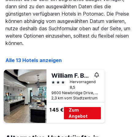
Diagramm
dann sind zu den ausgewählten Daten dies die
hat
1
günstigsten verfügbaren Hotels in Potomac. Die Preise
X-
können abhängig vom ausgewählten Datum variieren,
Achse,
nutze deshalb das Suchformular oben auf der Seite, um
die
weitere Optionen einzusehen, solltest du flexibel reisen
die
Anzahl
können.
der
Tage
vor
Alle 13 Hotels anzeigen
dem
Aufenthalt
William F. Bolger Center
anzeigt
3 Sterne
Hervorragend
Das
8,5
Diagramm
9600 Newbridge Drive, Potomac, MD, USA
hat
2,3 km vom Stadtzentrum
1
Y-
145 €
Zum
Achse,
Angebot
die
den
durchschnittlichen
Zimmerpreis