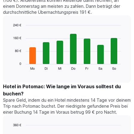
(106 €). Andererseits können Reisende damit rechnen, an
einem Donnerstag am meisten zu zahlen. Dann beträgt der
durchschnittliche Übernachtungspreis 191 €.
240 €
Bar
Chart
graphic.
chart
160 €
with
7
80 €
bars.
Das
0
folgende
Mo
Di
Mi
Do
Fr
Sa
So
End
of
Diagramm
interactive
zeigt
chart
den
Hotel in Potomac: Wie lange im Voraus solltest du
durchschnittlichen
buchen?
Preis
Spare Geld, indem du ein Hotel mindestens 14 Tage vor deinem
eines
Trip nach Potomac buchst. Der niedrigste gefundene Preis bei
Zimmers
einer Buchung 14 Tage im Voraus betrug 99 € pro Nacht.
für
den
jeweiligen
360 €
Wochentag.
Line
Chart