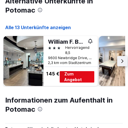
Alternative Unterkünfte in
anzeigt
Potomac
Alle 13 Unterkünfte anzeigen
William F. Bolger Center
3 Sterne
Hervorragend
8,5
9600 Newbridge Drive, Potomac, MD, USA
2,3 km vom Stadtzentrum
145 €
Zum
Angebot
Informationen zum Aufenthalt in
Potomac