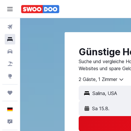
Flüge
Hotels
Günstige Ho
Mietwagen
Suche und vergleiche Ho
Pauschalreisen
Websites und spare Geld
Explore
2 Gäste, 1 Zimmer
Trips
Sa 15.8.
Deutsch
Feedback