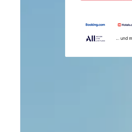
… und 