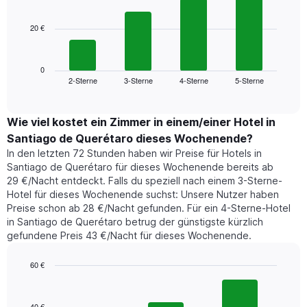
bars.
Achse,
die
20 €
Das
die
folgende
Wochentage
Diagramm
anzeigt.
zeigt
0
Das
2-Sterne
3-Sterne
4-Sterne
5-Sterne
den
End
Diagramm
of
durchschnittlichen
hat
interactive
Zimmerpreis,
chart
1
der
Wie viel kostet ein Zimmer in einem/einer Hotel in
Y-
für
Achse,
Santiago de Querétaro dieses Wochenende?
heute
die
In den letzten 72 Stunden haben wir Preise für Hotels in
Nacht
den
Santiago de Querétaro für dieses Wochenende bereits ab
in
durchschnittlichen
29 €/Nacht entdeckt. Falls du speziell nach einem 3-Sterne-
den
Zimmerpreis
Hotel für dieses Wochenende suchst: Unsere Nutzer haben
letzten
anzeigt.
Preise schon ab 28 €/Nacht gefunden. Für ein 4-Sterne-Hotel
3
in Santiago de Querétaro betrug der günstigste kürzlich
Tagen
gefundene Preis 43 €/Nacht für dieses Wochenende.
gefunden
wurde,
aggregiert
60 €
nach
Bar
Chart
Sternebewertung.
graphic.
chart
with
Das
40 €