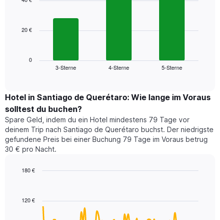
3
Diagramm
bars.
hat
1
20 €
Das
X-
folgende
Achse,
Diagramm
die
zeigt
0
die
3-Sterne
4-Sterne
5-Sterne
den
End
Hotelkategorien
of
durchschnittlichen
nach
interactive
Zimmerpreis
chart
Sternen
für
Hotel in Santiago de Querétaro: Wie lange im Voraus
anzeigt
dieses
solltest du buchen?
Das
Wochenende
Diagramm
Spare Geld, indem du ein Hotel mindestens 79 Tage vor
in
hat
deinem Trip nach Santiago de Querétaro buchst. Der niedrigste
den
1
gefundene Preis bei einer Buchung 79 Tage im Voraus betrug
letzten
Y-
30 € pro Nacht.
3
Achse,
Tagen,
die
180 €
aggregiert
den
nach
Line
Chart
durchschnittlichen
graphic.
chart
Sternebewertung.
Zimmerpreis
with
Das
120 €
für
90
Diagramm
heute
data
hat