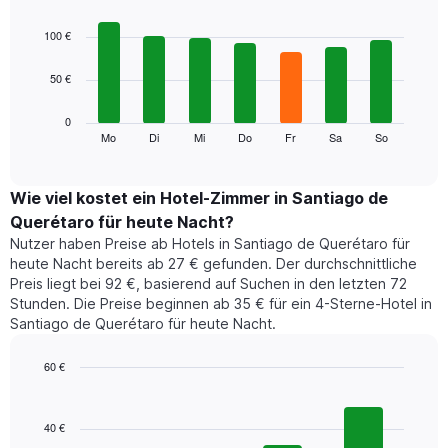
hat
Bar
Chart
1
graphic.
chart
100 €
with
X-
7
Achse,
50 €
bars.
die
die
Das
0
Monate
folgende
Mo
Di
Mi
Do
Fr
Sa
So
End
anzeigt.
of
Diagramm
Das
interactive
zeigt
chart
Diagramm
den
Wie viel kostet ein Hotel-Zimmer in Santiago de
hat
durchschnittlichen
1
Querétaro für heute Nacht?
Preis
Y-
Nutzer haben Preise ab Hotels in Santiago de Querétaro für
eines
Achse,
heute Nacht bereits ab 27 € gefunden. Der durchschnittliche
Zimmers
die
Preis liegt bei 92 €, basierend auf Suchen in den letzten 72
für
den
Stunden. Die Preise beginnen ab 35 € für ein 4-Sterne-Hotel in
den
durchschnittlichen
Santiago de Querétaro für heute Nacht.
jeweiligen
Zimmerpreis
Wochentag.
anzeigt.
Das
60 €
Diagramm
Bar
Chart
hat
graphic.
chart
1
with
40 €
4
X-