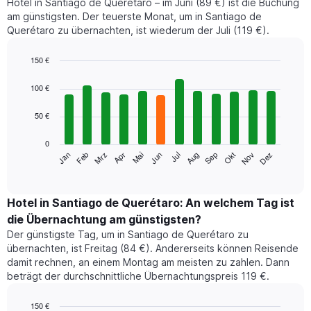
Hotel in Santiago de Querétaro – im Juni (89 €) ist die Buchung
am günstigsten. Der teuerste Monat, um in Santiago de
Querétaro zu übernachten, ist wiederum der Juli (119 €).
150 €
Bar
Chart
graphic.
chart
100 €
with
12
50 €
bars.
0
Das
Jan
Feb
Mrz
Apr
Mai
Jun
Jul
Aug
Sep
Okt
Nov
Dez
folgende
End
of
Diagramm
interactive
zeigt
chart
den
Hotel in Santiago de Querétaro: An welchem Tag ist
durchschnittlichen
die Übernachtung am günstigsten?
Zimmerpreis
Der günstigste Tag, um in Santiago de Querétaro zu
im
übernachten, ist Freitag (84 €). Andererseits können Reisende
jeweiligen
damit rechnen, an einem Montag am meisten zu zahlen. Dann
Monat
beträgt der durchschnittliche Übernachtungspreis 119 €.
an.
Das
Diagramm
150 €