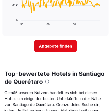
points.
Nacht
1
in
60 €
X-
Das
den
Achse,
folgende
letzten
die
Diagramm
3
0
die
zeigt,
Tagen
90
60
30
End
Hotelkategorien
of
wie
anzeigt.
interactive
nach
sich
chart
Sternen
der
anzeigt
Preis
Das
Angebote finden
für
Diagramm
ein
hat
Zimmer
1
ändert,
Y-
je
Achse,
näher
Top-bewertete Hotels in Santiago
die
das
den
Aufenthaltsdatum
de Querétaro
durchschnittlichen
rückt.
Zimmerpreis
Das
Gemäß unseren Nutzern handelt es sich bei diesen
an
Diagramm
diesem
Hotels um einige der besten Unterkünfte in der Nähe
hat
Wochenende
1
von Santiago de Querétaro. Grenze deine Suche ein,
anzeigt,
X-
indem du Nutzerbewertungen, Hotelbeschreibungen