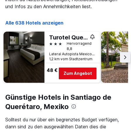
der
Achse,
und Infos zu den Annehmlichkeiten liest.
in
die
den
die
letzten
Anzahl
Alle 638 Hotels anzeigen
3
der
Tagen
Tage
gefunden
vor
Turotel Queretaro
wurde.
dem
3 Sterne
Hervorragend
Aufenthalt
8,8
anzeigt
Lateral Autopista Mexico-Queretaro 2107, Santiago de Querétaro, Querétaro, Mexiko
Das
1,2 km vom Stadtzentrum
Diagramm
hat
48 €
Zum Angebot
1
Y-
Achse,
die
Günstige Hotels in Santiago de
den
durchschnittlichen
Querétaro, Mexiko
Zimmerpreis
anzeigt
Solltest du nur über ein begrenztes Budget verfügen,
dann sind zu den ausgewählten Daten dies die