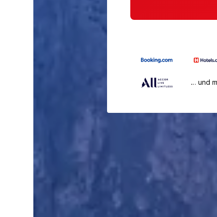
… und 