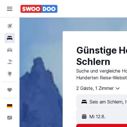
Flüge
Hotels
Günstige Ho
Mietwagen
Schlern
Pauschalreisen
Suche und vergleiche Ho
Explore
Hunderten Reise-Websit
2 Gäste, 1 Zimmer
Trips
Deutsch
Mi 12.8.
Feedback