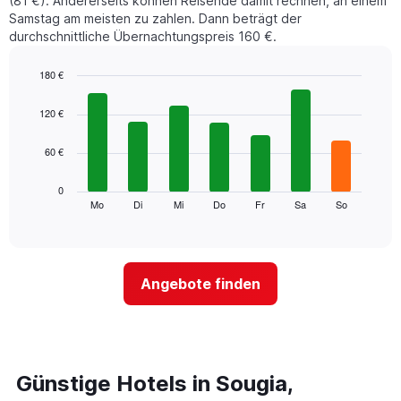
(81 €). Andererseits können Reisende damit rechnen, an einem
Samstag am meisten zu zahlen. Dann beträgt der
durchschnittliche Übernachtungspreis 160 €.
180 €
Bar
Chart
graphic.
chart
120 €
with
7
60 €
bars.
Das
0
folgende
Mo
Di
Mi
Do
Fr
Sa
So
End
of
Diagramm
interactive
zeigt
chart
den
durchschnittlichen
Angebote finden
Preis
eines
Zimmers
für
den
jeweiligen
Günstige Hotels in Sougia,
Wochentag.