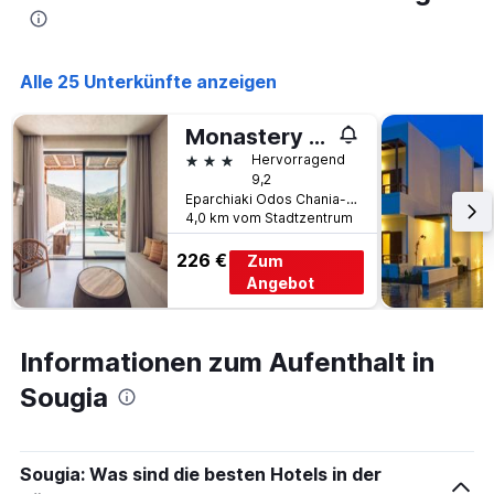
Alle 25 Unterkünfte anzeigen
Monastery Estate Mountain Retreat
3 Sterne
Hervorragend
9,2
Eparchiaki Odos Chania-Sougia, Moni Village, 731 00 Sougia, Kandanos-Selino, Chania, Crete, Sougia, Griechenland
4,0 km vom Stadtzentrum
226 €
Zum
Angebot
Informationen zum Aufenthalt in
Sougia
Sougia: Was sind die besten Hotels in der