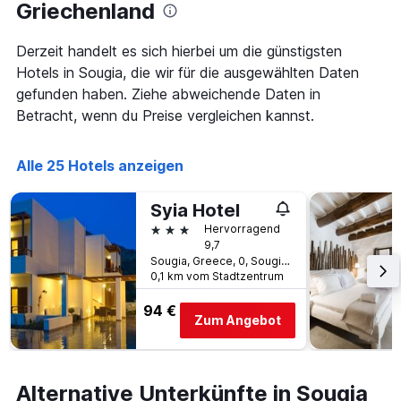
Das
Griechenland
Diagramm
hat
Derzeit handelt es sich hierbei um die günstigsten
1
Hotels in Sougia, die wir für die ausgewählten Daten
X-
Achse,
gefunden haben. Ziehe abweichende Daten in
die
Betracht, wenn du Preise vergleichen kannst.
die
Wochentage
anzeigt.
Alle 25 Hotels anzeigen
Das
Diagramm
Syia Hotel
hat
1
3 Sterne
Hervorragend
Y-
9,7
Achse,
Sougia, Greece, 0, Sougia, Griechenland
0,1 km vom Stadtzentrum
die
den
94 €
durchschnittlichen
Zum Angebot
Zimmerpreis
anzeigt.
Alternative Unterkünfte in Sougia