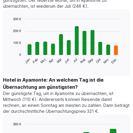
günstigsten. Der teuerste Monat, um in Ayamonte zu
übernachten, ist wiederum der Juli (246 €).
300 €
Bar
Chart
graphic.
chart
200 €
with
12
100 €
bars.
0
Das
Jan
Feb
Mrz
Apr
Mai
Jun
Jul
Aug
Sep
Okt
Nov
Dez
folgende
End
of
Diagramm
interactive
zeigt
chart
den
Hotel in Ayamonte: An welchem Tag ist die
durchschnittlichen
Übernachtung am günstigsten?
Zimmerpreis
Der günstigste Tag, um in Ayamonte zu übernachten, ist
im
Mittwoch (110 €). Andererseits können Reisende damit
jeweiligen
rechnen, an einem Sonntag am meisten zu zahlen. Dann beträgt
Monat
der durchschnittliche Übernachtungspreis 321 €.
an.
Das
Diagramm
360 €
hat
Bar
Chart