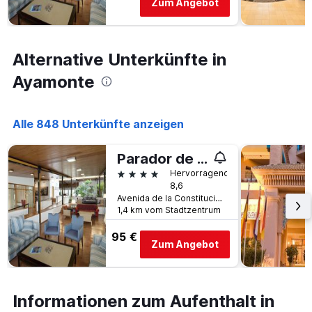
Zum Angebot
Alternative Unterkünfte in
Ayamonte
Alle 848 Unterkünfte anzeigen
Parador de Ayamonte
4 Sterne
Hervorragend
8,6
Avenida de la Constitución, Ayamonte, Andalusien, Spanien
1,4 km vom Stadtzentrum
95 €
Zum Angebot
Informationen zum Aufenthalt in