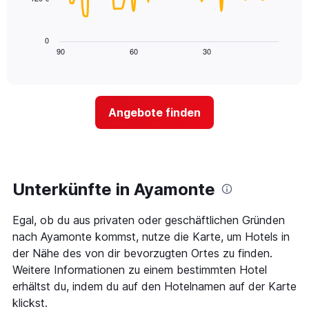
X-
Das
den
Achse,
folgende
letzten
die
Diagramm
3
0
die
zeigt,
Tagen
90
60
30
End
Hotelkategorien
of
wie
anzeigt.
interactive
nach
sich
chart
Sternen
der
anzeigt
Preis
Das
Angebote finden
für
Diagramm
ein
hat
Zimmer
1
ändert,
Y-
je
Achse,
näher
Unterkünfte in Ayamonte
die
das
den
Aufenthaltsdatum
durchschnittlichen
Egal, ob du aus privaten oder geschäftlichen Gründen
rückt.
Zimmerpreis
Das
nach Ayamonte kommst, nutze die Karte, um Hotels in
an
Diagramm
der Nähe des von dir bevorzugten Ortes zu finden.
diesem
hat
Wochenende
Weitere Informationen zu einem bestimmten Hotel
1
anzeigt,
erhältst du, indem du auf den Hotelnamen auf der Karte
X-
der
Achse,
klickst.
in