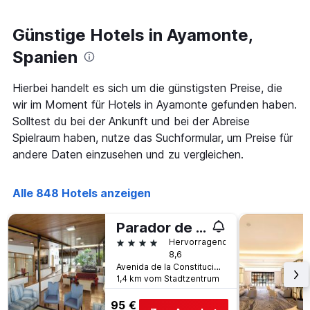
die
den
die
letzten
Anzahl
Günstige Hotels in Ayamonte,
3
der
Tagen
Spanien
Tage
gefunden
vor
wurde.
dem
Hierbei handelt es sich um die günstigsten Preise, die
Aufenthalt
wir im Moment für Hotels in Ayamonte gefunden haben.
anzeigt
Solltest du bei der Ankunft und bei der Abreise
Das
Diagramm
Spielraum haben, nutze das Suchformular, um Preise für
hat
andere Daten einzusehen und zu vergleichen.
1
Y-
Achse,
Alle 848 Hotels anzeigen
die
den
Parador de Ayamonte
durchschnittlichen
Zimmerpreis
4 Sterne
Hervorragend
anzeigt
8,6
Avenida de la Constitución, Ayamonte, Andalusien, Spanien
1,4 km vom Stadtzentrum
95 €