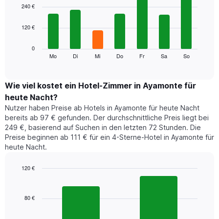
1
graphic.
chart
240 €
with
X-
7
Achse,
120 €
bars.
die
die
Das
0
Monate
folgende
Mo
Di
Mi
Do
Fr
Sa
So
End
anzeigt.
of
Diagramm
Das
interactive
zeigt
chart
Diagramm
den
Wie viel kostet ein Hotel-Zimmer in Ayamonte für
hat
durchschnittlichen
1
heute Nacht?
Preis
Y-
Nutzer haben Preise ab Hotels in Ayamonte für heute Nacht
eines
Achse,
bereits ab 97 € gefunden. Der durchschnittliche Preis liegt bei
Zimmers
die
249 €, basierend auf Suchen in den letzten 72 Stunden. Die
für
den
Preise beginnen ab 111 € für ein 4-Sterne-Hotel in Ayamonte für
den
durchschnittlichen
heute Nacht.
jeweiligen
Zimmerpreis
Wochentag.
anzeigt.
Das
120 €
Diagramm
Bar
Chart
hat
graphic.
chart
1
with
80 €
2
X-
bars.
Achse,