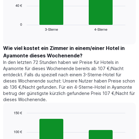
die
40 €
Das
die
folgende
Wochentage
Diagramm
anzeigt.
zeigt
0
Das
3-Sterne
4-Sterne
den
End
Diagramm
of
durchschnittlichen
hat
interactive
Zimmerpreis,
chart
1
der
Wie viel kostet ein Zimmer in einem/einer Hotel in
Y-
für
Achse,
Ayamonte dieses Wochenende?
heute
die
In den letzten 72 Stunden haben wir Preise für Hotels in
Nacht
den
Ayamonte für dieses Wochenende bereits ab 107 €/Nacht
in
durchschnittlichen
entdeckt. Falls du speziell nach einem 3-Sterne-Hotel für
den
Zimmerpreis
dieses Wochenende suchst: Unsere Nutzer haben Preise schon
letzten
anzeigt.
ab 136 €/Nacht gefunden. Für ein 4-Sterne-Hotel in Ayamonte
3
betrug der günstigste kürzlich gefundene Preis 107 €/Nacht für
Tagen
dieses Wochenende.
gefunden
wurde,
aggregiert
150 €
nach
Bar
Chart
Sternebewertung.
graphic.
chart
with
Das
100 €
2
Diagramm