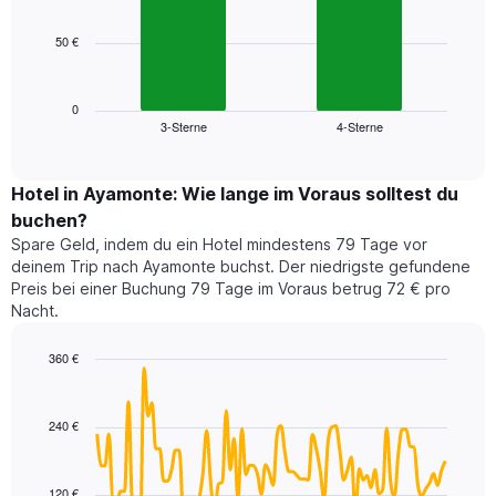
bars.
hat
1
50 €
Das
X-
folgende
Achse,
Diagramm
die
zeigt
0
die
3-Sterne
4-Sterne
den
End
Hotelkategorien
of
durchschnittlichen
nach
interactive
Zimmerpreis
chart
Sternen
für
Hotel in Ayamonte: Wie lange im Voraus solltest du
anzeigt
dieses
buchen?
Das
Wochenende
Diagramm
Spare Geld, indem du ein Hotel mindestens 79 Tage vor
in
hat
deinem Trip nach Ayamonte buchst. Der niedrigste gefundene
den
1
Preis bei einer Buchung 79 Tage im Voraus betrug 72 € pro
letzten
Y-
Nacht.
3
Achse,
Tagen,
die
360 €
aggregiert
den
nach
Line
Chart
durchschnittlichen
graphic.
chart
Sternebewertung.
Zimmerpreis
with
Das
240 €
für
90
Diagramm
heute
data
hat
points.
Nacht
1
in
120 €