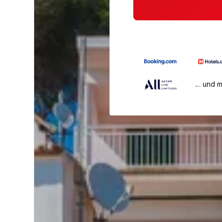
… und 