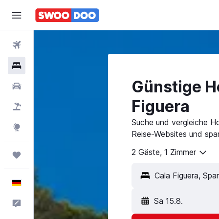
Flüge
Hotels
Günstige Ho
Mietwagen
Figuera
Pauschalreisen
Suche und vergleiche Ho
Explore
Reise-Websites und spar
2 Gäste, 1 Zimmer
Trips
Deutsch
Sa 15.8.
Feedback