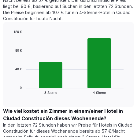
Nacht bereits ab 57 € gefunden. Der durchschnittliche Preis
liegt bei 90 €, basierend auf Suchen in den letzten 72 Stunden.
Die Preise beginnen ab 107 € für ein 4-Sterne-Hotel in Ciudad
Constitución für heute Nacht.
120 €
Bar
Chart
graphic.
chart
with
80 €
2
bars.
40 €
Das
folgende
Diagramm
zeigt
0
3-Sterne
4-Sterne
den
End
of
durchschnittlichen
interactive
Zimmerpreis,
chart
der
Wie viel kostet ein Zimmer in einem/einer Hotel in
für
Ciudad Constitución dieses Wochenende?
heute
In den letzten 72 Stunden haben wir Preise für Hotels in Ciudad
Nacht
Constitución für dieses Wochenende bereits ab 57 €/Nacht
in