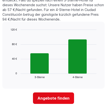
entdeckt. Falls du speziell nach einem 3-Sterne-Hotel für
den
dieses Wochenende suchst: Unsere Nutzer haben Preise schon
letzten
ab 57 €/Nacht gefunden. Für ein 4-Sterne-Hotel in Ciudad
3
Constitución betrug der günstigste kürzlich gefundene Preis
Tagen
94 €/Nacht für dieses Wochenende.
gefunden
wurde,
aggregiert
120 €
nach
Bar
Chart
Sternebewertung.
graphic.
chart
with
Das
80 €
2
Diagramm
bars.
hat
1
40 €
Das
X-
folgende
Achse,
Diagramm
die
zeigt
0
die
3-Sterne
4-Sterne
den
End
Hotelkategorien
of
durchschnittlichen
nach
interactive
Zimmerpreis
chart
Sternen
für
anzeigt
dieses
Das
Angebote finden
Wochenende
Diagramm
in
hat