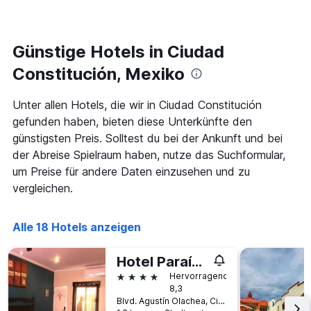
den
1
letzten
Y-
3
Achse,
Tagen,
Günstige Hotels in Ciudad
die
aggregiert
den
Constitución, Mexiko
nach
durchschnittlichen
Sternebewertung.
Zimmerpreis
Das
für
Unter allen Hotels, die wir in Ciudad Constitución
Diagramm
heute
gefunden haben, bieten diese Unterkünfte den
hat
Nacht
günstigsten Preis. Solltest du bei der Ankunft und bei
1
in
X-
der Abreise Spielraum haben, nutze das Suchformular,
den
Achse,
letzten
um Preise für andere Daten einzusehen und zu
die
3
vergleichen.
die
Tagen
Hotelkategorien
anzeigt.
nach
Alle 18 Hotels anzeigen
Sternen
anzeigt
Das
Hotel Paraíso Del Valle
Diagramm
4 Sterne
Hervorragend
hat
8,3
1
Blvd. Agustín Olachea, Ciudad Constitución, Baja California Sur, Mexiko
Y-