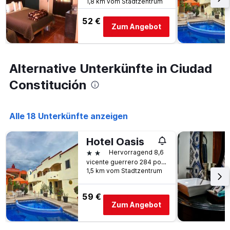
1,8 km vom Stadtzentrum
Achse,
die
52 €
Zum Angebot
den
durchschnittlichen
Zimmerpreis
an
Alternative Unterkünfte in Ciudad
diesem
Wochenende
Constitución
anzeigt,
der
in
Alle 18 Unterkünfte anzeigen
den
letzten
3
Hotel Oasis
Tagen
2 Sterne
Hervorragend 8,6
gefunden
vicente guerrero 284 poniente, Ciudad Constitución, Baja California Sur, Mexiko
wurde.
1,5 km vom Stadtzentrum
59 €
Zum Angebot