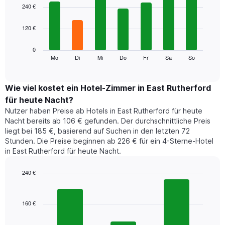
1
graphic.
chart
240 €
with
X-
7
Achse,
120 €
bars.
die
die
Das
0
Monate
folgende
Mo
Di
Mi
Do
Fr
Sa
So
End
anzeigt.
of
Diagramm
Das
interactive
zeigt
chart
Diagramm
den
Wie viel kostet ein Hotel-Zimmer in East Rutherford
hat
durchschnittlichen
1
für heute Nacht?
Preis
Y-
Nutzer haben Preise ab Hotels in East Rutherford für heute
eines
Achse,
Nacht bereits ab 106 € gefunden. Der durchschnittliche Preis
Zimmers
die
liegt bei 185 €, basierend auf Suchen in den letzten 72
für
den
Stunden. Die Preise beginnen ab 226 € für ein 4-Sterne-Hotel
den
durchschnittlichen
in East Rutherford für heute Nacht.
jeweiligen
Zimmerpreis
Wochentag.
anzeigt.
Das
240 €
Diagramm
Bar
Chart
hat
graphic.
chart
1
with
160 €
3
X-
bars.
Achse,