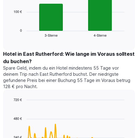
bars.
hat
1
100 €
Das
X-
folgende
Achse,
Diagramm
die
zeigt
0
die
3-Sterne
4-Sterne
den
End
Hotelkategorien
of
durchschnittlichen
nach
interactive
Zimmerpreis
chart
Sternen
für
Hotel in East Rutherford: Wie lange im Voraus solltest
anzeigt
dieses
du buchen?
Das
Wochenende
Diagramm
Spare Geld, indem du ein Hotel mindestens 55 Tage vor
in
hat
deinem Trip nach East Rutherford buchst. Der niedrigste
den
1
gefundene Preis bei einer Buchung 55 Tage im Voraus betrug
letzten
Y-
128 € pro Nacht.
3
Achse,
Tagen,
die
720 €
aggregiert
den
nach
Line
Chart
durchschnittlichen
graphic.
chart
Sternebewertung.
Zimmerpreis
with
Das
480 €
für
90
Diagramm
heute
data
hat
points.
Nacht
1
in
240 €