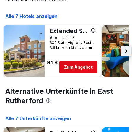
die
den
die
letzten
Anzahl
Alle 7 Hotels anzeigen
3
der
Tagen
Tage
gefunden
vor
Extended Stay America Suites - Meadowlands - East Rutherford
wurde.
dem
2 Sterne
OK 5,6
Aufenthalt
300 State Highway Route 3 East, East Rutherford, NJ, USA
anzeigt
3,6 km vom Stadtzentrum
Das
Diagramm
91 €
hat
Zum Angebot
1
Y-
Achse,
die
Alternative Unterkünfte in East
den
durchschnittlichen
Rutherford
Zimmerpreis
anzeigt
Alle 7 Unterkünfte anzeigen