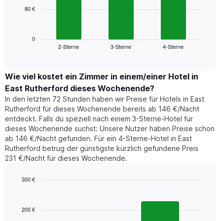
die
80 €
Das
die
folgende
Wochentage
Diagramm
anzeigt.
zeigt
0
Das
2-Sterne
3-Sterne
4-Sterne
den
End
Diagramm
of
durchschnittlichen
hat
interactive
Zimmerpreis,
chart
1
der
Wie viel kostet ein Zimmer in einem/einer Hotel in
Y-
für
Achse,
East Rutherford dieses Wochenende?
heute
die
In den letzten 72 Stunden haben wir Preise für Hotels in East
Nacht
den
Rutherford für dieses Wochenende bereits ab 146 €/Nacht
in
durchschnittlichen
entdeckt. Falls du speziell nach einem 3-Sterne-Hotel für
den
Zimmerpreis
dieses Wochenende suchst: Unsere Nutzer haben Preise schon
letzten
anzeigt.
ab 146 €/Nacht gefunden. Für ein 4-Sterne-Hotel in East
3
Rutherford betrug der günstigste kürzlich gefundene Preis
Tagen
231 €/Nacht für dieses Wochenende.
gefunden
wurde,
aggregiert
300 €
nach
Bar
Chart
Sternebewertung.
graphic.
chart
with
Das
200 €
2
Diagramm