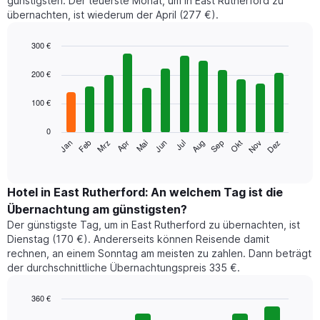
günstigsten. Der teuerste Monat, um in East Rutherford zu
übernachten, ist wiederum der April (277 €).
300 €
Bar
Chart
graphic.
chart
200 €
with
12
100 €
bars.
0
Das
Jan
Feb
Mrz
Apr
Mai
Jun
Jul
Aug
Sep
Okt
Nov
Dez
folgende
End
of
Diagramm
interactive
zeigt
chart
den
Hotel in East Rutherford: An welchem Tag ist die
durchschnittlichen
Übernachtung am günstigsten?
Zimmerpreis
Der günstigste Tag, um in East Rutherford zu übernachten, ist
im
Dienstag (170 €). Andererseits können Reisende damit
jeweiligen
rechnen, an einem Sonntag am meisten zu zahlen. Dann beträgt
Monat
der durchschnittliche Übernachtungspreis 335 €.
an.
Das
Diagramm
360 €
hat
Bar
Chart