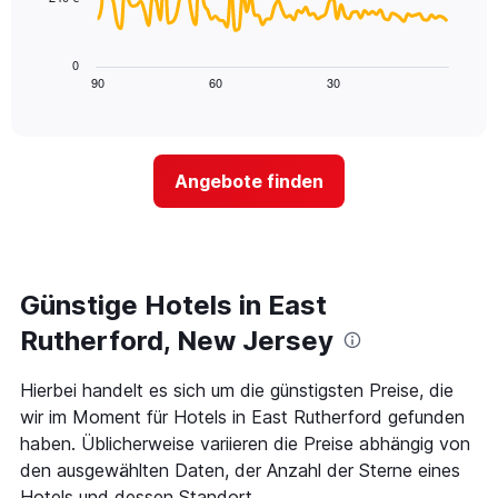
X-
Das
den
Achse,
folgende
letzten
die
Diagramm
3
0
die
zeigt,
Tagen
90
60
30
End
Hotelkategorien
of
wie
anzeigt.
interactive
nach
sich
chart
Sternen
der
anzeigt
Preis
Das
Angebote finden
für
Diagramm
ein
hat
Zimmer
1
ändert,
Y-
je
Achse,
näher
Günstige Hotels in East
die
das
den
Aufenthaltsdatum
Rutherford, New Jersey
durchschnittlichen
rückt.
Zimmerpreis
Das
Hierbei handelt es sich um die günstigsten Preise, die
an
Diagramm
diesem
wir im Moment für Hotels in East Rutherford gefunden
hat
Wochenende
1
haben. Üblicherweise variieren die Preise abhängig von
anzeigt,
X-
den ausgewählten Daten, der Anzahl der Sterne eines
der
Achse,
Hotels und dessen Standort.
in