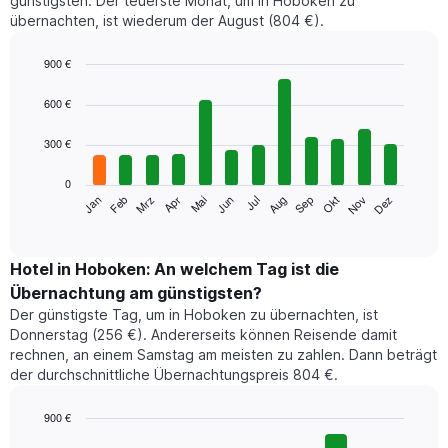
günstigsten. Der teuerste Monat, um in Hoboken zu
übernachten, ist wiederum der August (804 €).
900 €
Bar
Chart
graphic.
chart
600 €
with
12
300 €
bars.
0
Das
Jan
Feb
Mrz
Apr
Mai
Jun
Jul
Aug
Sep
Okt
Nov
Dez
folgende
End
of
Diagramm
interactive
zeigt
chart
den
Hotel in Hoboken: An welchem Tag ist die
durchschnittlichen
Übernachtung am günstigsten?
Zimmerpreis
Der günstigste Tag, um in Hoboken zu übernachten, ist
im
Donnerstag (256 €). Andererseits können Reisende damit
jeweiligen
rechnen, an einem Samstag am meisten zu zahlen. Dann beträgt
Monat
der durchschnittliche Übernachtungspreis 804 €.
an.
Das
Diagramm
900 €
hat
Bar
Chart