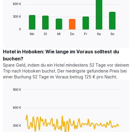
1
graphic.
chart
600 €
with
X-
7
Achse,
300 €
bars.
die
die
Das
0
Monate
folgende
Mo
Di
Mi
Do
Fr
Sa
So
End
anzeigt.
of
Diagramm
Das
interactive
zeigt
chart
Diagramm
den
Hotel in Hoboken: Wie lange im Voraus solltest du
hat
durchschnittlichen
1
buchen?
Preis
Y-
Spare Geld, indem du ein Hotel mindestens 52 Tage vor deinem
eines
Achse,
Trip nach Hoboken buchst. Der niedrigste gefundene Preis bei
Zimmers
die
einer Buchung 52 Tage im Voraus betrug 125 € pro Nacht.
für
den
den
durchschnittlichen
jeweiligen
900 €
Zimmerpreis
Wochentag.
Line
anzeigt.
Chart
Das
graphic.
chart
with
Diagramm
600 €
90
hat
data
1
points.
X-
300 €
Achse,
Das