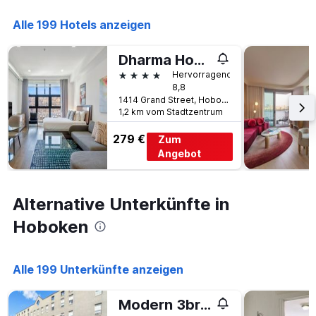
die
Anzahl
Alle 199 Hotels anzeigen
der
Tage
vor
Dharma Home Suites Hoboken at Novia
dem
4 Sterne
Hervorragend
Aufenthalt
8,8
anzeigt
1414 Grand Street, Hoboken, NJ, USA
Das
1,2 km vom Stadtzentrum
Diagramm
hat
279 €
Zum
1
Angebot
Y-
Achse,
die
Alternative Unterkünfte in
den
durchschnittlichen
Hoboken
Zimmerpreis
anzeigt
Alle 199 Unterkünfte anzeigen
Modern 3br Townhouse With Private Rooftop & Parking Minutes to Nyc