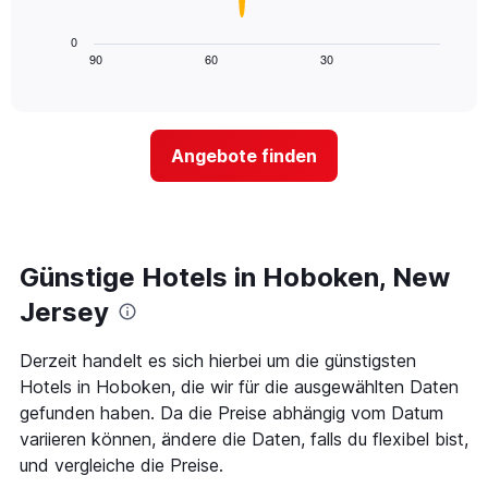
die
folgende
die
Diagramm
0
Wochentage
zeigt,
90
60
30
End
anzeigt.
of
wie
Das
interactive
sich
chart
Diagramm
der
hat
Preis
1
Angebote finden
für
Y-
ein
Achse,
Zimmer
die
ändert,
den
je
durchschnittlichen
näher
Günstige Hotels in Hoboken, New
Zimmerpreis
das
anzeigt.
Aufenthaltsdatum
Jersey
rückt.
Das
Derzeit handelt es sich hierbei um die günstigsten
Diagramm
Hotels in Hoboken, die wir für die ausgewählten Daten
hat
1
gefunden haben. Da die Preise abhängig vom Datum
X-
variieren können, ändere die Daten, falls du flexibel bist,
Achse,
und vergleiche die Preise.
die