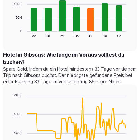
1
graphic.
chart
160 €
with
X-
7
Achse,
80 €
bars.
die
die
Das
0
Monate
folgende
Mo
Di
Mi
Do
Fr
Sa
So
End
anzeigt.
of
Diagramm
Das
interactive
zeigt
chart
Diagramm
den
Hotel in Gibsons: Wie lange im Voraus solltest du
hat
durchschnittlichen
1
buchen?
Preis
Y-
Spare Geld, indem du ein Hotel mindestens 33 Tage vor deinem
eines
Achse,
Trip nach Gibsons buchst. Der niedrigste gefundene Preis bei
Zimmers
die
einer Buchung 33 Tage im Voraus betrug 86 € pro Nacht.
für
den
den
durchschnittlichen
jeweiligen
240 €
Zimmerpreis
Wochentag.
Line
anzeigt.
Chart
Das
graphic.
chart
with
Diagramm
180 €
90
hat
data
1
points.
X-
120 €
Achse,
Das