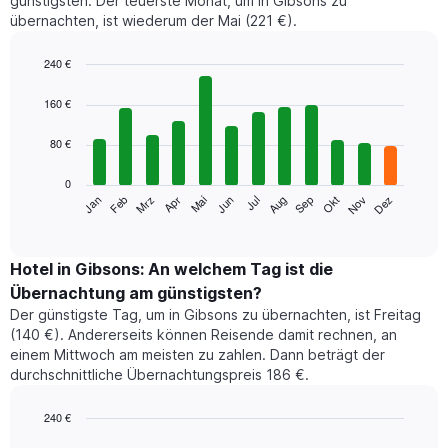
günstigsten. Der teuerste Monat, um in Gibsons zu
übernachten, ist wiederum der Mai (221 €).
240 €
Bar
Chart
graphic.
chart
160 €
with
12
80 €
bars.
0
Das
Jan
Feb
Mrz
Apr
Mai
Jun
Jul
Aug
Sep
Okt
Nov
Dez
folgende
End
of
Diagramm
interactive
zeigt
chart
den
Hotel in Gibsons: An welchem Tag ist die
durchschnittlichen
Übernachtung am günstigsten?
Zimmerpreis
Der günstigste Tag, um in Gibsons zu übernachten, ist Freitag
im
(140 €). Andererseits können Reisende damit rechnen, an
jeweiligen
einem Mittwoch am meisten zu zahlen. Dann beträgt der
Monat
durchschnittliche Übernachtungspreis 186 €.
an.
Das
Diagramm
240 €
hat
Bar
Chart