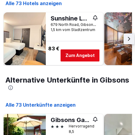
die
Alle 73 Hotels anzeigen
Anzahl
der
Sunshine Lodge Inn
Tage
vor
679 North Road, Gibsons, BC, Kanada
dem
1,5 km vom Stadtzentrum
Aufenthalt
anzeigt
Das
83 €
Diagramm
Zum Angebot
hat
1
Y-
Achse,
Alternative Unterkünfte in Gibsons
die
den
durchschnittlichen
Zimmerpreis
anzeigt
Alle 73 Unterkünfte anzeigen
Gibsons Garden Hotel
3 Sterne
Hervorragend
8,5