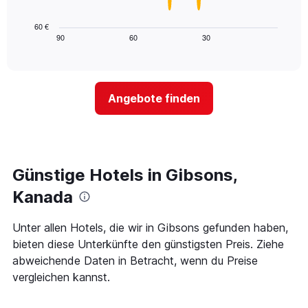
die
folgende
die
Diagramm
60 €
Wochentage
zeigt,
90
60
30
End
anzeigt.
of
wie
Das
interactive
sich
chart
Diagramm
der
hat
Preis
1
Angebote finden
für
Y-
ein
Achse,
Zimmer
die
ändert,
den
je
durchschnittlichen
näher
Günstige Hotels in Gibsons,
Zimmerpreis
das
anzeigt.
Aufenthaltsdatum
Kanada
rückt.
Das
Unter allen Hotels, die wir in Gibsons gefunden haben,
Diagramm
bieten diese Unterkünfte den günstigsten Preis. Ziehe
hat
1
abweichende Daten in Betracht, wenn du Preise
X-
vergleichen kannst.
Achse,
die