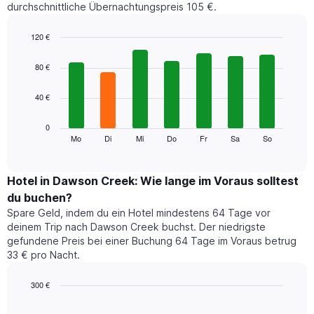
durchschnittliche Übernachtungspreis 105 €.
an.
Das
Diagramm
120 €
hat
Bar
Chart
1
graphic.
chart
80 €
with
X-
7
Achse,
40 €
bars.
die
die
Das
0
Monate
folgende
Mo
Di
Mi
Do
Fr
Sa
So
End
anzeigt.
of
Diagramm
Das
interactive
zeigt
chart
Diagramm
den
Hotel in Dawson Creek: Wie lange im Voraus solltest
hat
durchschnittlichen
1
du buchen?
Preis
Y-
Spare Geld, indem du ein Hotel mindestens 64 Tage vor
eines
Achse,
deinem Trip nach Dawson Creek buchst. Der niedrigste
Zimmers
die
gefundene Preis bei einer Buchung 64 Tage im Voraus betrug
für
den
33 € pro Nacht.
den
durchschnittlichen
jeweiligen
Zimmerpreis
Wochentag.
300 €
anzeigt.
Das
Line
Chart
Diagramm
graphic.
chart