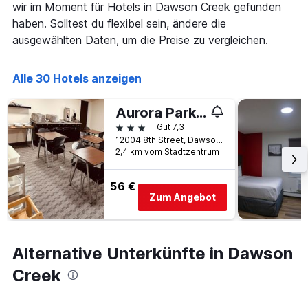
wir im Moment für Hotels in Dawson Creek gefunden
hat
1
haben. Solltest du flexibel sein, ändere die
X-
ausgewählten Daten, um die Preise zu vergleichen.
Achse,
die
die
Alle 30 Hotels anzeigen
Anzahl
der
Aurora Park Inn & Suites
Tage
vor
3 Sterne
Gut 7,3
dem
12004 8th Street, Dawson Creek, BC, Kanada
Aufenthalt
2,4 km vom Stadtzentrum
anzeigt
Das
56 €
Diagramm
Zum Angebot
hat
1
Y-
Achse,
Alternative Unterkünfte in Dawson
die
den
Creek
durchschnittlichen
Zimmerpreis