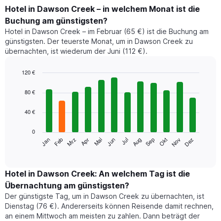
Hotel in Dawson Creek – in welchem Monat ist die
Buchung am günstigsten?
Hotel in Dawson Creek – im Februar (65 €) ist die Buchung am
günstigsten. Der teuerste Monat, um in Dawson Creek zu
übernachten, ist wiederum der Juni (112 €).
120 €
Bar
Chart
graphic.
chart
80 €
with
12
40 €
bars.
0
Das
Jan
Feb
Mrz
Apr
Mai
Jun
Jul
Aug
Sep
Okt
Nov
Dez
folgende
End
of
Diagramm
interactive
zeigt
chart
den
Hotel in Dawson Creek: An welchem Tag ist die
durchschnittlichen
Übernachtung am günstigsten?
Zimmerpreis
Der günstigste Tag, um in Dawson Creek zu übernachten, ist
im
Dienstag (76 €). Andererseits können Reisende damit rechnen,
jeweiligen
an einem Mittwoch am meisten zu zahlen. Dann beträgt der
Monat