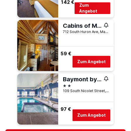
142 €
Zum
Angebot
Cabins of Mackinaw
712 South Huron Ave, Mackinaw City, MI, USA
59 €
Zum Angebot
Baymont by Wyndham Mackinaw City
2 Sterne
109 South Nicolet Street, Mackinaw City, MI, USA
97 €
Zum Angebot