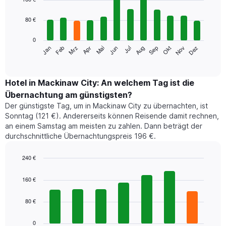
with
12
80 €
bars.
0
Das
Jan
Feb
Mrz
Apr
Mai
Jun
Jul
Aug
Sep
Okt
Nov
Dez
folgende
End
of
Diagramm
interactive
zeigt
chart
den
Hotel in Mackinaw City: An welchem Tag ist die
durchschnittlichen
Übernachtung am günstigsten?
Zimmerpreis
Der günstigste Tag, um in Mackinaw City zu übernachten, ist
im
Sonntag (121 €). Andererseits können Reisende damit rechnen,
jeweiligen
an einem Samstag am meisten zu zahlen. Dann beträgt der
Monat
durchschnittliche Übernachtungspreis 196 €.
an.
Das
Diagramm
240 €
hat
Bar
Chart
1
graphic.
chart
160 €
with
X-
7
Achse,
80 €
bars.
die
die
Das
0
Monate