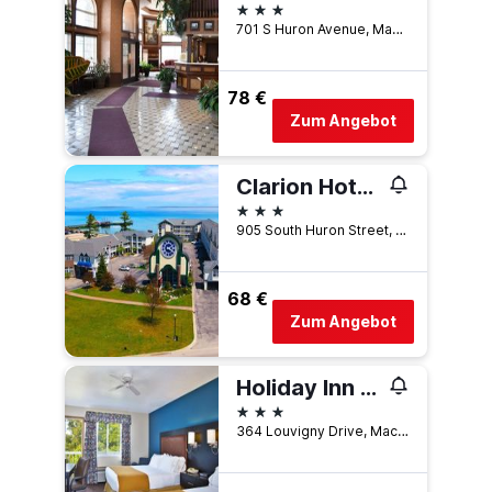
3 Sterne
701 S Huron Avenue, Mackinaw City, MI, USA
78 €
Zum Angebot
Clarion Hotel Mackinaw City Beachfront
3 Sterne
905 South Huron Street, Mackinaw City, MI, USA
68 €
Zum Angebot
Holiday Inn Express Mackinaw City By IHG
3 Sterne
364 Louvigny Drive, Mackinaw City, MI, USA