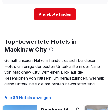
sich
chart
hat
der
1
Preis
Y-
Angebote finden
für
Achse,
ein
die
Zimmer
den
ändert,
durchschnittlichen
je
Zimmerpreis
näher
Top-bewertete Hotels in
anzeigt.
das
Aufenthaltsdatum
Mackinaw City
rückt.
Das
Gemäß unseren Nutzern handelt es sich bei diesen
Diagramm
Hotels um einige der besten Unterkünfte in der Nähe
hat
1
von Mackinaw City. Wirf einen Blick auf die
X-
Rezensionen von Nutzern, um herauszufinden, weshalb
Achse,
diese Unterkünfte die am besten bewerteten sind.
die
die
Anzahl
Alle 89 Hotels anzeigen
der
Tage
vor