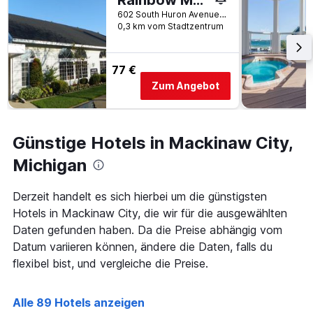
Rainbow Motel
dem
602 South Huron Avenue, Mackinaw City, MI, USA
Aufenthalt
0,3 km vom Stadtzentrum
anzeigt
Das
Diagramm
77 €
hat
Zum Angebot
1
Y-
Achse,
die
Günstige Hotels in Mackinaw City,
den
durchschnittlichen
Michigan
Zimmerpreis
anzeigt
Derzeit handelt es sich hierbei um die günstigsten
Hotels in Mackinaw City, die wir für die ausgewählten
Daten gefunden haben. Da die Preise abhängig vom
Datum variieren können, ändere die Daten, falls du
flexibel bist, und vergleiche die Preise.
Alle 89 Hotels anzeigen