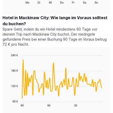
folgende
Mo
Di
Mi
Do
Fr
Sa
So
End
anzeigt.
of
Diagramm
Das
interactive
zeigt
chart
Diagramm
den
Hotel in Mackinaw City: Wie lange im Voraus solltest
hat
durchschnittlichen
1
du buchen?
Preis
Y-
Spare Geld, indem du ein Hotel mindestens 90 Tage vor
eines
Achse,
deinem Trip nach Mackinaw City buchst. Der niedrigste
Zimmers
die
gefundene Preis bei einer Buchung 90 Tage im Voraus betrug
für
den
72 € pro Nacht.
den
durchschnittlichen
jeweiligen
Zimmerpreis
Wochentag.
240 €
anzeigt.
Das
Line
Chart
Diagramm
graphic.
chart
with
hat
180 €
90
1
data
X-
points.
Achse,
120 €
die
Das
die
folgende
Wochentage
Diagramm
60 €
anzeigt.
zeigt,
90
60
30
End
Das
of
wie
Diagramm
interactive