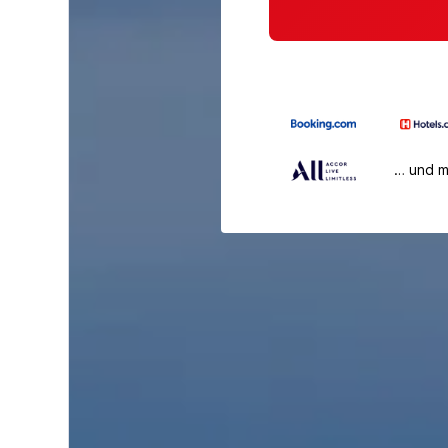
… und 