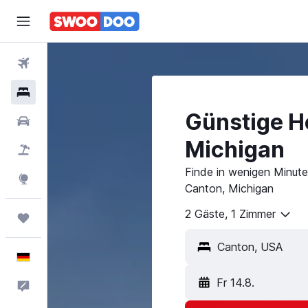
Flüge
Hotels
Günstige Ho
Mietwagen
Michigan
Pauschalreisen
Finde in wenigen Minuten
Explore
Canton, Michigan
2 Gäste, 1 Zimmer
Trips
Deutsch
Fr 14.8.
Feedback