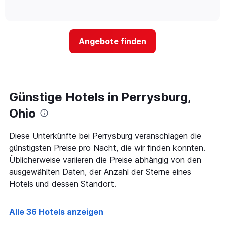
Das
of
wie
Diagramm
interactive
sich
chart
hat
der
1
Preis
Y-
Angebote finden
für
Achse,
ein
die
Zimmer
den
ändert,
durchschnittlichen
je
Zimmerpreis
näher
Günstige Hotels in Perrysburg,
anzeigt.
das
Aufenthaltsdatum
Ohio
rückt.
Das
Diese Unterkünfte bei Perrysburg veranschlagen die
Diagramm
günstigsten Preise pro Nacht, die wir finden konnten.
hat
1
Üblicherweise variieren die Preise abhängig von den
X-
ausgewählten Daten, der Anzahl der Sterne eines
Achse,
Hotels und dessen Standort.
die
die
Anzahl
Alle 36 Hotels anzeigen
der