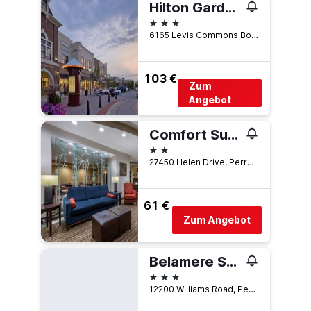
Hilton Garden Inn Toledo Perrysburg
3 Sterne
6165 Levis Commons Boulevard, Perrysburg, OH, USA
103 €
Zum
Angebot
Comfort Suites Perrysburg - Toledo South
2 Sterne
27450 Helen Drive, Perrysburg, OH, USA
61 €
Zum Angebot
Belamere Suites Hotel
3 Sterne
12200 Williams Road, Perrysburg, OH, USA