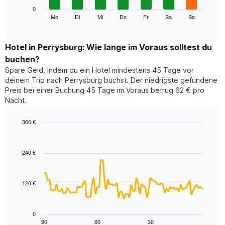
die
Das
0
Monate
folgende
Mo
Di
Mi
Do
Fr
Sa
So
End
anzeigt.
of
Diagramm
Das
interactive
zeigt
chart
Diagramm
den
Hotel in Perrysburg: Wie lange im Voraus solltest du
hat
durchschnittlichen
1
buchen?
Preis
Y-
Spare Geld, indem du ein Hotel mindestens 45 Tage vor
eines
Achse,
deinem Trip nach Perrysburg buchst. Der niedrigste gefundene
Zimmers
die
Preis bei einer Buchung 45 Tage im Voraus betrug 62 € pro
für
den
Nacht.
den
durchschnittlichen
jeweiligen
Zimmerpreis
Wochentag.
360 €
anzeigt.
Das
Line
Chart
Diagramm
graphic.
chart
with
hat
240 €
90
1
data
X-
points.
Achse,
120 €
die
Das
die
folgende
Wochentage
Diagramm
0
anzeigt.
zeigt,
90
60
30
End