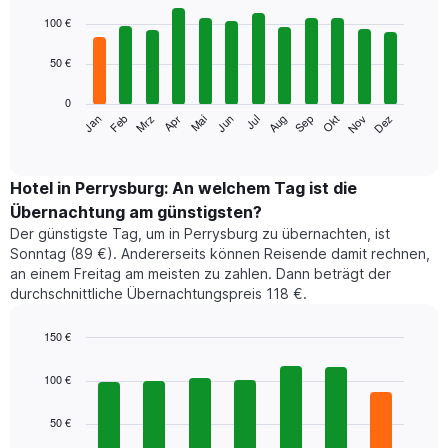
Bar
Chart
graphic.
chart
100 €
with
12
50 €
bars.
0
Das
Jan
Feb
Mrz
Apr
Mai
Jun
Jul
Aug
Sep
Okt
Nov
Dez
folgende
End
of
Diagramm
interactive
zeigt
chart
den
Hotel in Perrysburg: An welchem Tag ist die
durchschnittlichen
Übernachtung am günstigsten?
Zimmerpreis
Der günstigste Tag, um in Perrysburg zu übernachten, ist
im
Sonntag (89 €). Andererseits können Reisende damit rechnen,
jeweiligen
an einem Freitag am meisten zu zahlen. Dann beträgt der
Monat
durchschnittliche Übernachtungspreis 118 €.
an.
Das
Diagramm
150 €
hat
Bar
Chart
1
graphic.
chart
100 €
with
X-
7
Achse,
50 €
bars.
die