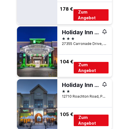
178 €
Zum
Angebot
Holiday Inn & Suites Toledo Southwest - Perrysburg By IHG
3 Sterne
27355 Carronade Drive, Perrysburg, OH, USA
104 €
Zum
Angebot
Holiday Inn Express & Suites Toledo South - Perrysburg By IHG
2 Sterne
12710 Roachton Road, Perrysburg, OH, USA
105 €
Zum
Angebot