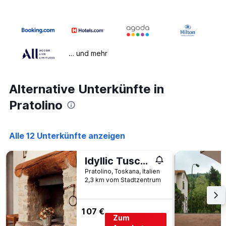
… und mehr
Alternative Unterkünfte in
Pratolino
Alle 12 Unterkünfte anzeigen
Idyllic Tuscan Hideaway With Pool And Sp
Pratolino, Toskana, Italien
2,3 km vom Stadtzentrum
107 €
Zum