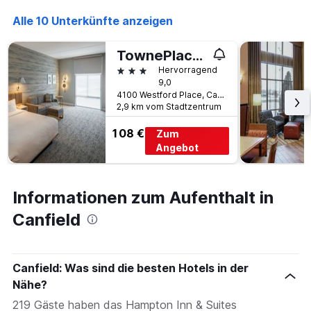
anzeigt
Alle 10 Unterkünfte anzeigen
TownePlace Suites by Marriott Canfield
3 Sterne
Hervorragend
9,0
4100 Westford Place, Canfield, OH, USA
2,9 km vom Stadtzentrum
108 €
Zum
Angebot
Informationen zum Aufenthalt in
Canfield
Canfield: Was sind die besten Hotels in der
Nähe?
219 Gäste haben das Hampton Inn & Suites