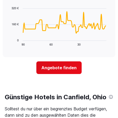
Das
graphic.
chart
with
Diagramm
320 €
90
hat
data
1
points.
X-
160 €
Achse,
Das
die
folgende
die
Diagramm
0
Wochentage
zeigt,
90
60
30
End
anzeigt.
of
wie
Das
interactive
sich
chart
Diagramm
der
hat
Preis
1
Angebote finden
für
Y-
ein
Achse,
Zimmer
die
ändert,
den
je
durchschnittlichen
näher
Günstige Hotels in Canfield, Ohio
Zimmerpreis
das
anzeigt.
Aufenthaltsdatum
Solltest du nur über ein begrenztes Budget verfügen,
rückt.
Das
dann sind zu den ausgewählten Daten dies die