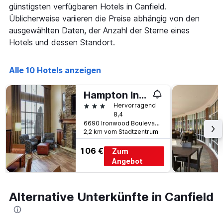
Diagramm
günstigsten verfügbaren Hotels in Canfield.
hat
Üblicherweise variieren die Preise abhängig von den
1
ausgewählten Daten, der Anzahl der Sterne eines
X-
Achse,
Hotels und dessen Standort.
die
die
Anzahl
Alle 10 Hotels anzeigen
der
Tage
Hampton Inn & Suites Youngstown-Canfield
vor
3 Sterne
dem
Hervorragend
8,4
Aufenthalt
6690 Ironwood Boulevard, Canfield, OH, USA
anzeigt
2,2 km vom Stadtzentrum
Das
Diagramm
106 €
Zum
hat
Angebot
1
Y-
Achse,
die
Alternative Unterkünfte in Canfield
den
durchschnittlichen
Zimmerpreis