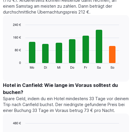
(110 €). Andererseits können Reisende damit rechnen, an
einem Samstag am meisten zu zahlen. Dann beträgt der
durchschnittliche Übernachtungspreis 212 €.
240 €
Bar
Chart
graphic.
chart
160 €
with
7
80 €
bars.
Das
0
folgende
Mo
Di
Mi
Do
Fr
Sa
So
End
of
Diagramm
interactive
zeigt
chart
den
Hotel in Canfield: Wie lange im Voraus solltest du
durchschnittlichen
buchen?
Preis
Spare Geld, indem du ein Hotel mindestens 33 Tage vor deinem
eines
Trip nach Canfield buchst. Der niedrigste gefundene Preis bei
Zimmers
einer Buchung 33 Tage im Voraus betrug 73 € pro Nacht.
für
den
jeweiligen
480 €
Wochentag.
Line
Chart