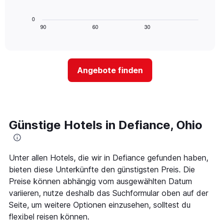
die
folgende
die
Diagramm
0
Wochentage
zeigt,
90
60
30
End
anzeigt.
of
wie
Das
interactive
sich
chart
Diagramm
der
hat
Preis
1
Angebote finden
für
Y-
ein
Achse,
Zimmer
die
ändert,
den
je
durchschnittlichen
näher
Günstige Hotels in Defiance, Ohio
Zimmerpreis
das
anzeigt.
Aufenthaltsdatum
rückt.
Das
Unter allen Hotels, die wir in Defiance gefunden haben,
Diagramm
bieten diese Unterkünfte den günstigsten Preis. Die
hat
Preise können abhängig vom ausgewählten Datum
1
variieren, nutze deshalb das Suchformular oben auf der
X-
Achse,
Seite, um weitere Optionen einzusehen, solltest du
die
flexibel reisen können.