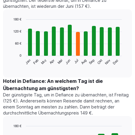
günstigsten. Der teuerste Monat, um in Defiance zu
übernachten, ist wiederum der Juni (157 €).
180 €
Bar
Chart
graphic.
chart
120 €
with
12
60 €
bars.
0
Das
Jan
Feb
Mrz
Apr
Mai
Jun
Jul
Aug
Sep
Okt
Nov
Dez
folgende
End
of
Diagramm
interactive
zeigt
chart
den
Hotel in Defiance: An welchem Tag ist die
durchschnittlichen
Übernachtung am günstigsten?
Zimmerpreis
Der günstigste Tag, um in Defiance zu übernachten, ist Freitag
im
(125 €). Andererseits können Reisende damit rechnen, an
jeweiligen
einem Sonntag am meisten zu zahlen. Dann beträgt der
Monat
durchschnittliche Übernachtungspreis 149 €.
an.
Das
Diagramm
180 €
hat
Bar
Chart