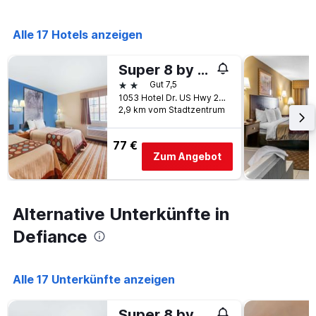
die
Anzahl
der
Alle 17 Hotels anzeigen
Tage
vor
Super 8 by Wyndham Defiance
dem
Aufenthalt
2 Sterne
Gut 7,5
anzeigt
1053 Hotel Dr. US Hwy 24 & SR 66, Defiance, OH, USA
Das
2,9 km vom Stadtzentrum
Diagramm
hat
77 €
1
Zum Angebot
Y-
Achse,
die
den
Alternative Unterkünfte in
durchschnittlichen
Zimmerpreis
Defiance
anzeigt
Alle 17 Unterkünfte anzeigen
Super 8 by Wyndham Defiance