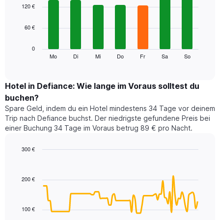
1
graphic.
chart
120 €
with
X-
7
Achse,
60 €
bars.
die
die
Das
0
Monate
folgende
Mo
Di
Mi
Do
Fr
Sa
So
End
anzeigt.
of
Diagramm
Das
interactive
zeigt
chart
Diagramm
den
Hotel in Defiance: Wie lange im Voraus solltest du
hat
durchschnittlichen
1
buchen?
Preis
Y-
Spare Geld, indem du ein Hotel mindestens 34 Tage vor deinem
eines
Achse,
Trip nach Defiance buchst. Der niedrigste gefundene Preis bei
Zimmers
die
einer Buchung 34 Tage im Voraus betrug 89 € pro Nacht.
für
den
den
durchschnittlichen
jeweiligen
300 €
Zimmerpreis
Wochentag.
Line
anzeigt.
Chart
Das
graphic.
chart
with
Diagramm
200 €
90
hat
data
1
points.
X-
100 €
Achse,
Das