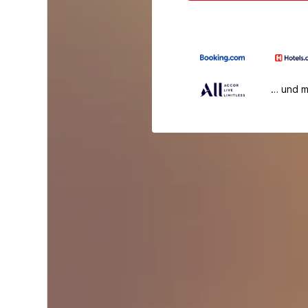
… und 