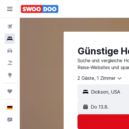
Flüge
Hotels
Günstige Ho
Mietwagen
Suche und vergleiche Ho
Pauschalreisen
Reise-Websites und spar
Explore
2 Gäste, 1 Zimmer
Trips
Do 13.8.
Deutsch
Feedback