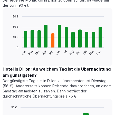
Der teuerste Monat, um in Dillon zu übernachten, ist wiederum
der Juni (90 €).
120 €
Bar
Chart
graphic.
chart
80 €
with
12
40 €
bars.
0
Das
Jan
Feb
Mrz
Apr
Mai
Jun
Jul
Aug
Sep
Okt
Nov
Dez
folgende
End
of
Diagramm
interactive
zeigt
chart
den
Hotel in Dillon: An welchem Tag ist die Übernachtung
durchschnittlichen
am günstigsten?
Zimmerpreis
Der günstigste Tag, um in Dillon zu übernachten, ist Dienstag
im
(58 €). Andererseits können Reisende damit rechnen, an einem
jeweiligen
Samstag am meisten zu zahlen. Dann beträgt der
Monat
durchschnittliche Übernachtungspreis 75 €.
an.
Das
Diagramm
90 €
hat
Bar
Chart