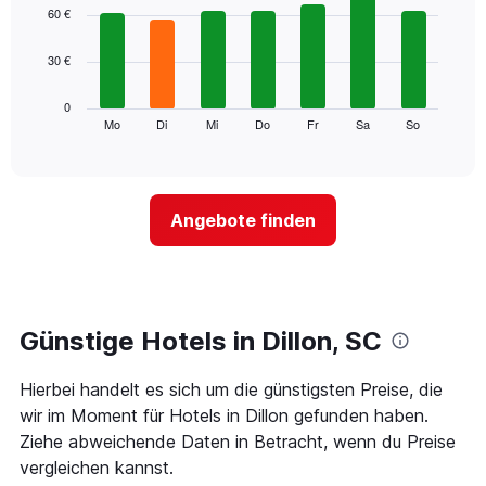
1
graphic.
chart
60 €
with
X-
7
Achse,
30 €
bars.
die
die
Das
0
Monate
folgende
Mo
Di
Mi
Do
Fr
Sa
So
End
anzeigt.
of
Diagramm
Das
interactive
zeigt
chart
Diagramm
den
hat
durchschnittlichen
1
Angebote finden
Preis
Y-
eines
Achse,
Zimmers
die
für
den
den
durchschnittlichen
jeweiligen
Günstige Hotels in Dillon, SC
Zimmerpreis
Wochentag.
anzeigt.
Das
Hierbei handelt es sich um die günstigsten Preise, die
Diagramm
hat
wir im Moment für Hotels in Dillon gefunden haben.
1
Ziehe abweichende Daten in Betracht, wenn du Preise
X-
vergleichen kannst.
Achse,