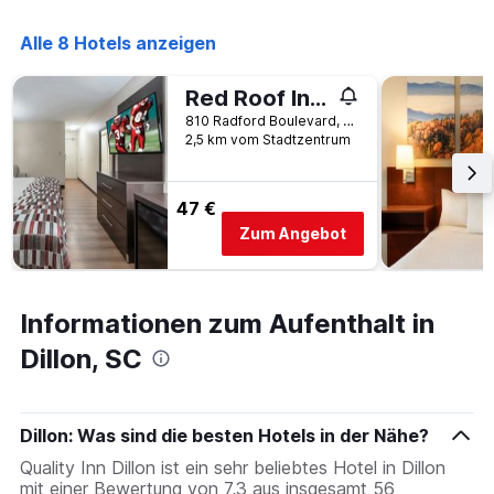
die
die
Alle 8 Hotels anzeigen
Wochentage
anzeigt.
Das
Red Roof Inn Dillon, SC
Diagramm
810 Radford Boulevard, Dillon, SC, USA
hat
2,5 km vom Stadtzentrum
1
Y-
Achse,
47 €
die
Zum Angebot
den
durchschnittlichen
Zimmerpreis
anzeigt.
Informationen zum Aufenthalt in
Dillon, SC
Dillon: Was sind die besten Hotels in der Nähe?
Quality Inn Dillon ist ein sehr beliebtes Hotel in Dillon
mit einer Bewertung von 7,3 aus insgesamt 56