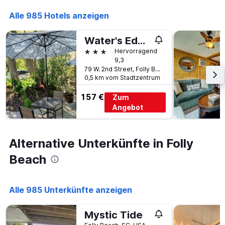
die
die
Alle 985 Hotels anzeigen
Anzahl
der
Water's Edge Inn - Adults Only
Tage
vor
3 Sterne
Hervorragend
dem
9,3
Aufenthalt
79 W. 2nd Street, Folly Beach, SC, USA
0,5 km vom Stadtzentrum
anzeigt
Das
157 €
Zum
Diagramm
hat
Angebot
1
Y-
Achse,
Alternative Unterkünfte in Folly
die
den
Beach
durchschnittlichen
Zimmerpreis
anzeigt
Alle 985 Unterkünfte anzeigen
Mystic Tide