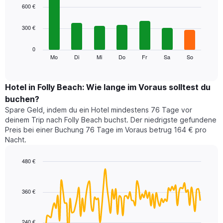
1
graphic.
chart
600 €
with
X-
7
Achse,
300 €
bars.
die
die
Das
0
Monate
folgende
Mo
Di
Mi
Do
Fr
Sa
So
End
anzeigt.
of
Diagramm
Das
interactive
zeigt
chart
Diagramm
den
Hotel in Folly Beach: Wie lange im Voraus solltest du
hat
durchschnittlichen
1
buchen?
Preis
Y-
Spare Geld, indem du ein Hotel mindestens 76 Tage vor
eines
Achse,
deinem Trip nach Folly Beach buchst. Der niedrigste gefundene
Zimmers
die
Preis bei einer Buchung 76 Tage im Voraus betrug 164 € pro
für
den
Nacht.
den
durchschnittlichen
jeweiligen
Zimmerpreis
Wochentag.
480 €
anzeigt.
Das
Line
Chart
Diagramm
graphic.
chart
with
hat
360 €
90
1
data
X-
points.
Achse,
240 €