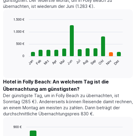
günstigsten. Der teuerste Monat, um in Folly Beach zu
übernachten, ist wiederum der Juni (1.283 €).
1.500 €
Bar
Chart
graphic.
chart
1.000 €
with
12
500 €
bars.
0
Das
Jan
Feb
Mrz
Apr
Mai
Jun
Jul
Aug
Sep
Okt
Nov
Dez
folgende
End
of
Diagramm
interactive
zeigt
chart
den
Hotel in Folly Beach: An welchem Tag ist die
durchschnittlichen
Übernachtung am günstigsten?
Zimmerpreis
Der günstigste Tag, um in Folly Beach zu übernachten, ist
im
Sonntag (285 €). Andererseits können Reisende damit rechnen,
jeweiligen
an einem Montag am meisten zu zahlen. Dann beträgt der
Monat
durchschnittliche Übernachtungspreis 830 €.
an.
Das
Diagramm
900 €
hat
Bar
Chart