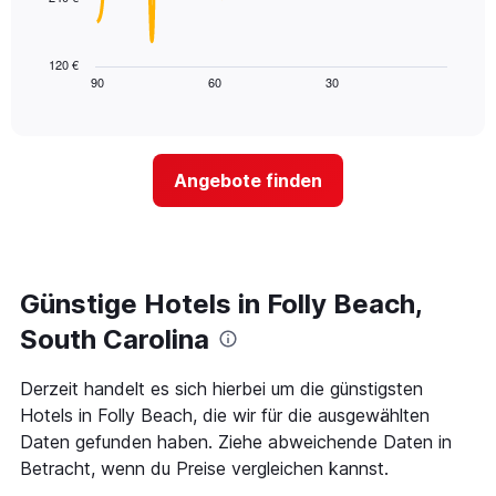
die
Das
die
folgende
Wochentage
Diagramm
120 €
anzeigt.
zeigt,
90
60
30
End
Das
of
wie
Diagramm
interactive
sich
chart
hat
der
1
Preis
Y-
Angebote finden
für
Achse,
ein
die
Zimmer
den
ändert,
durchschnittlichen
je
Zimmerpreis
näher
Günstige Hotels in Folly Beach,
anzeigt.
das
Aufenthaltsdatum
South Carolina
rückt.
Das
Derzeit handelt es sich hierbei um die günstigsten
Diagramm
Hotels in Folly Beach, die wir für die ausgewählten
hat
1
Daten gefunden haben. Ziehe abweichende Daten in
X-
Betracht, wenn du Preise vergleichen kannst.
Achse,