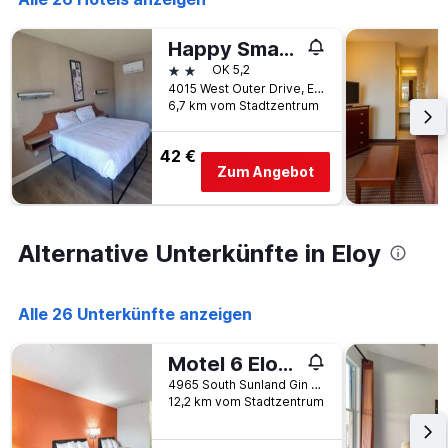
Wochentage
anzeigt.
Das
Happy Smart Inn I-10 Eloy and Casa Grande
Diagramm
2 Sterne
OK 5,2
hat
4015 West Outer Drive, Eloy, AZ, USA
1
6,7 km vom Stadtzentrum
Y-
Achse,
42 €
die
Zum Angebot
den
durchschnittlichen
Zimmerpreis
anzeigt.
Alternative Unterkünfte in Eloy
Alle 26 Unterkünfte anzeigen
Motel 6 Eloy, Az - Casa Grande
4965 South Sunland Gin Road, Eloy, AZ, USA
12,2 km vom Stadtzentrum