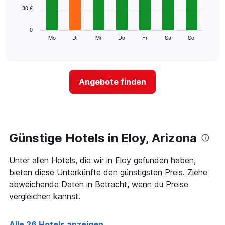
Achse,
30 €
bars.
die
die
Das
0
Monate
folgende
Mo
Di
Mi
Do
Fr
Sa
So
End
anzeigt.
of
Diagramm
Das
interactive
zeigt
chart
Diagramm
den
hat
durchschnittlichen
1
Angebote finden
Preis
Y-
eines
Achse,
Zimmers
die
für
den
den
durchschnittlichen
jeweiligen
Günstige Hotels in Eloy, Arizona
Zimmerpreis
Wochentag.
anzeigt.
Das
Unter allen Hotels, die wir in Eloy gefunden haben,
Diagramm
hat
bieten diese Unterkünfte den günstigsten Preis. Ziehe
1
abweichende Daten in Betracht, wenn du Preise
X-
vergleichen kannst.
Achse,
die
die
Alle 26 Hotels anzeigen