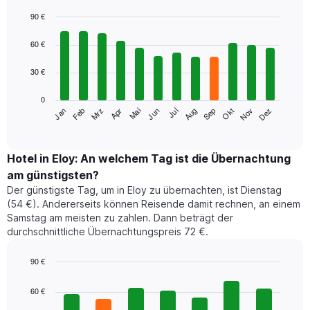
90 €
Bar
Chart
graphic.
chart
60 €
with
12
30 €
bars.
0
Das
Jan
Feb
Mrz
Apr
Mai
Jun
Jul
Aug
Sep
Okt
Nov
Dez
folgende
End
of
Diagramm
interactive
zeigt
chart
den
Hotel in Eloy: An welchem Tag ist die Übernachtung
durchschnittlichen
am günstigsten?
Zimmerpreis
Der günstigste Tag, um in Eloy zu übernachten, ist Dienstag
im
(54 €). Andererseits können Reisende damit rechnen, an einem
jeweiligen
Samstag am meisten zu zahlen. Dann beträgt der
Monat
durchschnittliche Übernachtungspreis 72 €.
an.
Das
Diagramm
90 €
hat
Bar
Chart
1
graphic.
chart
60 €
with
X-
7