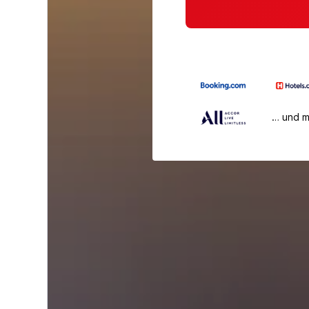
… und 