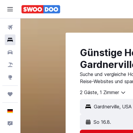
Flüge
Hotels
Günstige Ho
Mietwagen
Gardnervill
Pauschalreisen
Suche und vergleiche Ho
Explore
Reise-Websites und spar
2 Gäste, 1 Zimmer
Trips
Deutsch
So 16.8.
Feedback