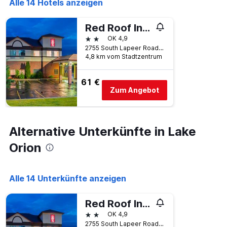
Alle 14 Hotels anzeigen
Red Roof Inn & Suites Lake Orion / Auburn Hills
2 Sterne
OK 4,9
2755 South Lapeer Road, Lake Orion, MI, USA
4,8 km vom Stadtzentrum
61 €
Zum Angebot
Alternative Unterkünfte in Lake
Orion
Alle 14 Unterkünfte anzeigen
Red Roof Inn & Suites Lake Orion / Auburn Hills
2 Sterne
OK 4,9
2755 South Lapeer Road, Lake Orion, MI, USA