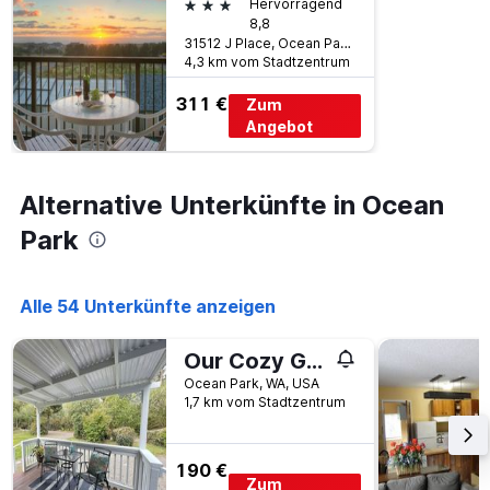
3 Sterne
Hervorragend
8,8
31512 J Place, Ocean Park, WA, USA
4,3 km vom Stadtzentrum
311 €
Zum
Angebot
Alternative Unterkünfte in Ocean
Park
Alle 54 Unterkünfte anzeigen
Our Cozy Getaway
Ocean Park, WA, USA
1,7 km vom Stadtzentrum
190 €
Zum