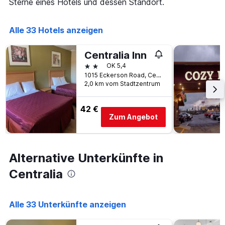
Sterne eines Hotels und dessen Standort.
die
die
Anzahl
Alle 33 Hotels anzeigen
der
Tage
vor
Centralia Inn
dem
2 Sterne
OK 5,4
Aufenthalt
1015 Eckerson Road, Centralia, WA, USA
anzeigt
2,0 km vom Stadtzentrum
Das
Diagramm
42 €
hat
Zum Angebot
1
Y-
Achse,
die
Alternative Unterkünfte in
den
durchschnittlichen
Centralia
Zimmerpreis
anzeigt
Alle 33 Unterkünfte anzeigen