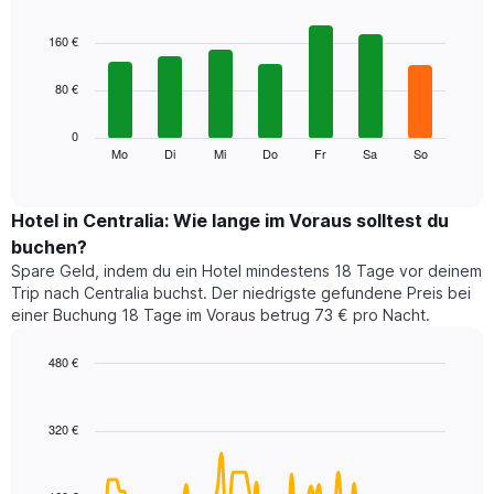
hat
Bar
Chart
1
graphic.
chart
160 €
with
X-
7
Achse,
80 €
bars.
die
die
Das
0
Monate
folgende
Mo
Di
Mi
Do
Fr
Sa
So
End
anzeigt.
of
Diagramm
Das
interactive
zeigt
chart
Diagramm
den
Hotel in Centralia: Wie lange im Voraus solltest du
hat
durchschnittlichen
1
buchen?
Preis
Y-
Spare Geld, indem du ein Hotel mindestens 18 Tage vor deinem
eines
Achse,
Trip nach Centralia buchst. Der niedrigste gefundene Preis bei
Zimmers
die
einer Buchung 18 Tage im Voraus betrug 73 € pro Nacht.
für
den
den
durchschnittlichen
jeweiligen
480 €
Zimmerpreis
Wochentag.
Line
anzeigt.
Chart
Das
graphic.
chart
with
Diagramm
320 €
90
hat
data
1
points.
X-