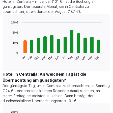
Hotel in Centralia – im Januar (101 €) ist die Buchung am
günstigsten. Der teuerste Monat, um in Centralia zu
übernachten, ist wiederum der August (187 €).
240 €
Bar
Chart
graphic.
chart
160 €
with
12
80 €
bars.
0
Das
Jan
Feb
Mrz
Apr
Mai
Jun
Jul
Aug
Sep
Okt
Nov
Dez
folgende
End
of
Diagramm
interactive
zeigt
chart
den
Hotel in Centralia: An welchem Tag ist die
durchschnittlichen
Übernachtung am günstigsten?
Zimmerpreis
Der günstigste Tag, um in Centralia zu übernachten, ist Sonntag
im
(124 €). Andererseits können Reisende damit rechnen, an
jeweiligen
einem Freitag am meisten zu zahlen. Dann beträgt der
Monat
durchschnittliche Übernachtungspreis 191 €.
an.
Das
Diagramm
240 €