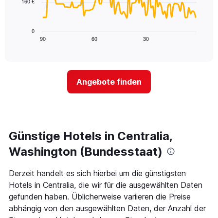
160 €
Achse,
Das
die
folgende
die
Diagramm
0
Wochentage
zeigt,
90
60
30
End
anzeigt.
of
wie
Das
interactive
sich
chart
Diagramm
der
hat
Preis
1
Angebote finden
für
Y-
ein
Achse,
Zimmer
die
ändert,
den
je
durchschnittlichen
näher
Günstige Hotels in Centralia,
Zimmerpreis
das
anzeigt.
Aufenthaltsdatum
Washington (Bundesstaat)
rückt.
Das
Derzeit handelt es sich hierbei um die günstigsten
Diagramm
Hotels in Centralia, die wir für die ausgewählten Daten
hat
1
gefunden haben. Üblicherweise variieren die Preise
X-
abhängig von den ausgewählten Daten, der Anzahl der
Achse,