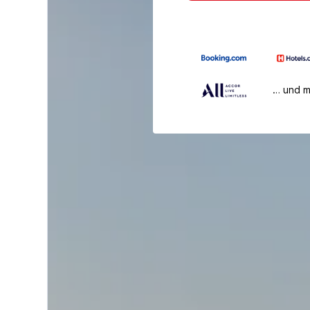
… und 