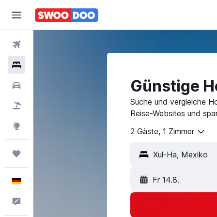
Flüge
Hotels
Günstige Ho
Mietwagen
Suche und vergleiche Ho
Pauschalreisen
Reise-Websites und spar
Explore
2 Gäste, 1 Zimmer
Trips
Fr 14.8.
Deutsch
Feedback