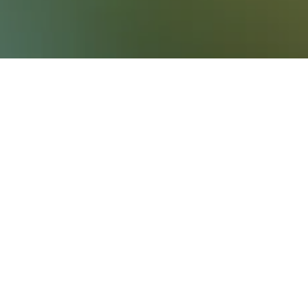
nd mehr für deine Unterkunft in in Xul-Ha
er in einem/einer Hotel in Xul-Ha
ben wir Preise für Hotels in Xul-Ha für dieses
Nacht entdeckt. Falls du speziell nach
ieses Wochenende suchst: Unsere Nutzer
Nacht gefunden. Für ein 4-Sterne-Hotel in
e kürzlich gefundene Preis 147 €/Nacht für