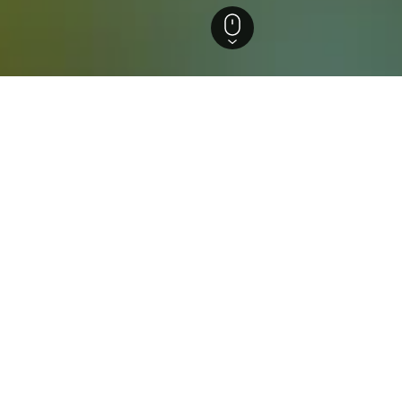
tana Roo
Xul-Ha
els in Xul-Ha
ützten Einblicke, um ideale Buchungszeiträume, Preistrends u
mer in Xul-Ha für heute
Wie viel kostet ein Zimm
dieses Wochenende?
Xul-Ha für heute Nacht bereits ab 85 €
In den letzten 72 Stunden ha
eis liegt bei 115 €, basierend auf
Wochenende bereits ab 78 €/
 Die Preise beginnen ab 131 € für ein
einem 3-Sterne-Hotel für d
 Nacht.
haben Preise schon ab 78 €/
Xul-Ha betrug der günstigst
dieses Wochenende.