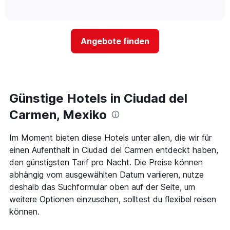
Hotelkategorien
of
wie
anzeigt.
interactive
nach
sich
chart
Sternen
der
anzeigt
Preis
Das
Angebote finden
für
Diagramm
ein
hat
Zimmer
1
ändert,
Y-
je
Achse,
näher
Günstige Hotels in Ciudad del
die
das
den
Aufenthaltsdatum
Carmen, Mexiko
durchschnittlichen
rückt.
Zimmerpreis
Das
Im Moment bieten diese Hotels unter allen, die wir für
an
Diagramm
diesem
einen Aufenthalt in Ciudad del Carmen entdeckt haben,
hat
Wochenende
1
den günstigsten Tarif pro Nacht. Die Preise können
anzeigt,
X-
abhängig vom ausgewählten Datum variieren, nutze
der
Achse,
deshalb das Suchformular oben auf der Seite, um
in
die
den
weitere Optionen einzusehen, solltest du flexibel reisen
die
letzten
Anzahl
können.
3
der
Tagen
Tage