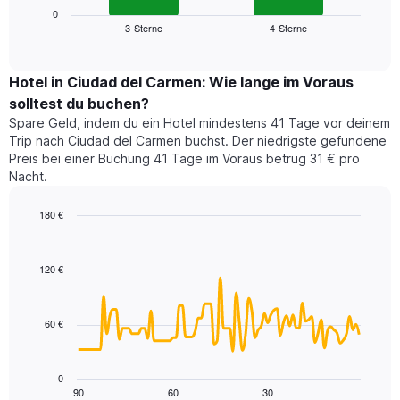
die
zeigt
0
die
3-Sterne
4-Sterne
den
End
Hotelkategorien
of
durchschnittlichen
nach
interactive
Zimmerpreis
chart
Sternen
für
Hotel in Ciudad del Carmen: Wie lange im Voraus
anzeigt
dieses
solltest du buchen?
Das
Wochenende
Diagramm
Spare Geld, indem du ein Hotel mindestens 41 Tage vor deinem
in
hat
Trip nach Ciudad del Carmen buchst. Der niedrigste gefundene
den
1
Preis bei einer Buchung 41 Tage im Voraus betrug 31 € pro
letzten
Y-
Nacht.
3
Achse,
Tagen,
die
180 €
aggregiert
den
nach
Line
Chart
durchschnittlichen
graphic.
chart
Sternebewertung.
Zimmerpreis
with
Das
120 €
für
90
Diagramm
heute
data
hat
points.
Nacht
1
in
60 €
X-
Das
den
Achse,
folgende
letzten
die
Diagramm
3
0
die
zeigt,
Tagen
90
60
30
End