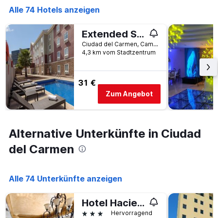
gefunden
vor
Alle 74 Hotels anzeigen
wurde.
dem
Aufenthalt
Extended Suites Ciudad Del Carmen Aeropuerto
anzeigt
Ciudad del Carmen, Campeche, Mexiko
Das
4,3 km vom Stadtzentrum
Diagramm
hat
1
Y-
31 €
Achse,
Zum Angebot
die
den
durchschnittlichen
Zimmerpreis
Alternative Unterkünfte in Ciudad
anzeigt
del Carmen
Alle 74 Unterkünfte anzeigen
Hotel Hacienda Real
3 Sterne
Hervorragend