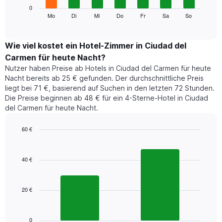
Das
0
Monate
folgende
Mo
Di
Mi
Do
Fr
Sa
So
End
anzeigt.
of
Diagramm
Das
interactive
zeigt
chart
Diagramm
den
Wie viel kostet ein Hotel-Zimmer in Ciudad del
hat
durchschnittlichen
1
Carmen für heute Nacht?
Preis
Y-
Nutzer haben Preise ab Hotels in Ciudad del Carmen für heute
eines
Achse,
Nacht bereits ab 25 € gefunden. Der durchschnittliche Preis
Zimmers
die
liegt bei 71 €, basierend auf Suchen in den letzten 72 Stunden.
für
den
Die Preise beginnen ab 48 € für ein 4-Sterne-Hotel in Ciudad
den
durchschnittlichen
del Carmen für heute Nacht.
jeweiligen
Zimmerpreis
Wochentag.
anzeigt.
Das
60 €
Diagramm
Bar
Chart
hat
graphic.
chart
1
with
40 €
2
X-
bars.
Achse,
die
20 €
Das
die
folgende
Wochentage
Diagramm
anzeigt.
zeigt
0