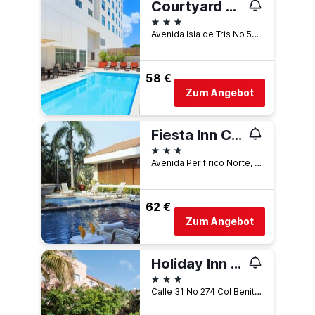
Courtyard by Marriott Ciudad del Carmen Campeche
3 Sterne
Avenida Isla de Tris No 57-B, Col Palmira, Ciudad del Carmen, Campeche, Mexiko
58 €
Zum Angebot
Fiesta Inn Ciudad del Carmen
3 Sterne
Avenida Perifirico Norte, Ciudad del Carmen, Campeche, Mexiko
62 €
Zum Angebot
Holiday Inn CD. Del Carmen By IHG
3 Sterne
Calle 31 No 274 Col Benito Juarez, Ciudad del Carmen, Campeche, Mexiko