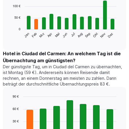
Bar
Chart
graphic.
chart
100 €
with
12
50 €
bars.
0
Das
Jan
Feb
Mrz
Apr
Mai
Jun
Jul
Aug
Sep
Okt
Nov
Dez
folgende
End
of
Diagramm
interactive
zeigt
chart
den
Hotel in Ciudad del Carmen: An welchem Tag ist die
durchschnittlichen
Übernachtung am günstigsten?
Zimmerpreis
Der günstigste Tag, um in Ciudad del Carmen zu übernachten,
im
ist Montag (59 €). Andererseits können Reisende damit
jeweiligen
rechnen, an einem Donnerstag am meisten zu zahlen. Dann
Monat
beträgt der durchschnittliche Übernachtungspreis 83 €.
an.
Das
Diagramm
90 €
hat
Bar
Chart
1
graphic.
chart
60 €
with
X-
7
Achse,
30 €
bars.
die
die