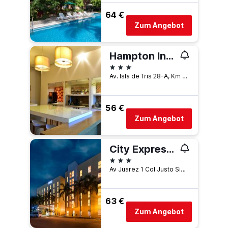
64 €
Zum Angebot
Hampton Inn By Hilton Ciudad Del Carmen Campeche
3 Sterne
Av. Isla de Tris 28-A, Km 5, Esq. B, Ciudad del Carmen, Campeche, Mexiko
56 €
Zum Angebot
City Express by Marriott Ciudad del Carmen
3 Sterne
Av Juarez 1 Col Justo Sierra, Ciudad del Carmen, Campeche, Mexiko
63 €
Zum Angebot