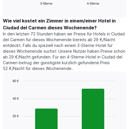
Das
3-Sterne
4-Sterne
den
End
Diagramm
of
durchschnittlichen
hat
interactive
Zimmerpreis,
chart
1
der
Wie viel kostet ein Zimmer in einem/einer Hotel in
Y-
für
Achse,
Ciudad del Carmen dieses Wochenende?
heute
die
In den letzten 72 Stunden haben wir Preise für Hotels in Ciudad
Nacht
den
del Carmen für dieses Wochenende bereits ab 29 €/Nacht
in
durchschnittlichen
entdeckt. Falls du speziell nach einem 3-Sterne-Hotel für
den
Zimmerpreis
dieses Wochenende suchst: Unsere Nutzer haben Preise schon
letzten
anzeigt.
ab 29 €/Nacht gefunden. Für ein 4-Sterne-Hotel in Ciudad del
3
Carmen betrug der günstigste kürzlich gefundene Preis
Tagen
52 €/Nacht für dieses Wochenende.
gefunden
wurde,
aggregiert
60 €
nach
Bar
Chart
Sternebewertung.
graphic.
chart
with
Das
40 €
2
Diagramm
bars.
hat
1
20 €
Das
X-
folgende
Achse,
Diagramm