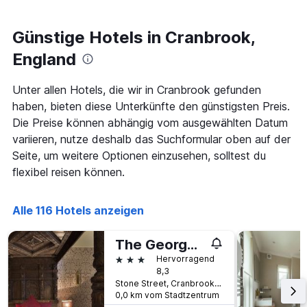
den
letzten
3
Günstige Hotels in Cranbrook,
Tagen
England
gefunden
wurde,
aggregiert
Unter allen Hotels, die wir in Cranbrook gefunden
nach
haben, bieten diese Unterkünfte den günstigsten Preis.
Sternebewertung.
Die Preise können abhängig vom ausgewählten Datum
Das
Diagramm
variieren, nutze deshalb das Suchformular oben auf der
hat
Seite, um weitere Optionen einzusehen, solltest du
1
flexibel reisen können.
X-
Achse,
die
Alle 116 Hotels anzeigen
die
Hotelkategorien
nach
The George Hotel
Sternen
3 Sterne
Hervorragend
anzeigt
8,3
Das
Stone Street, Cranbrook, Großbritannien
Diagramm
0,0 km vom Stadtzentrum
hat