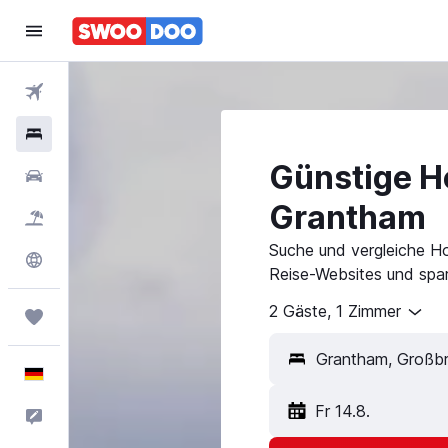
Flüge
Hotels
Günstige Ho
Mietwagen
Grantham
Pauschalreisen
Suche und vergleiche H
Explore
Reise-Websites und spar
2 Gäste, 1 Zimmer
Trips
Deutsch
Fr 14.8.
Feedback