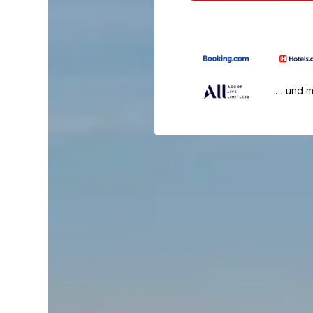
… und 