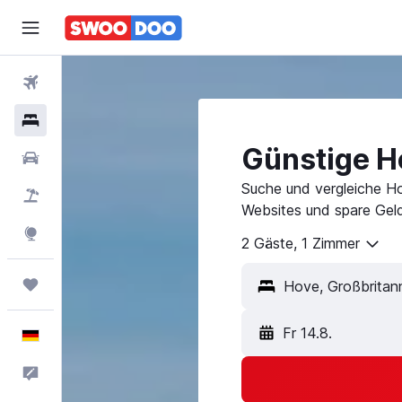
Flüge
Hotels
Günstige Ho
Mietwagen
Suche und vergleiche Ho
Pauschalreisen
Websites und spare Geld
Explore
2 Gäste, 1 Zimmer
Trips
Fr 14.8.
Deutsch
Feedback