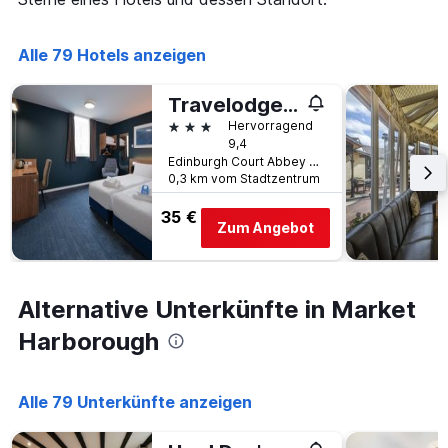
die
den
die
letzten
Anzahl
Alle 79 Hotels anzeigen
3
der
Tagen
Tage
gefunden
vor
Travelodge Market Harborough
wurde.
dem
3 Sterne
Hervorragend
Aufenthalt
9,4
anzeigt
Edinburgh Court Abbey Street, Market Harborough, Großbritannien
Das
0,3 km vom Stadtzentrum
Diagramm
hat
35 €
Zum Angebot
1
Y-
Achse,
die
Alternative Unterkünfte in Market
den
durchschnittlichen
Harborough
Zimmerpreis
anzeigt
Alle 79 Unterkünfte anzeigen