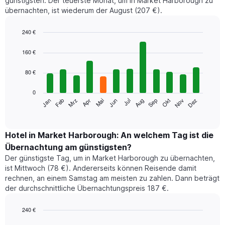
günstigsten. Der teuerste Monat, um in Market Harborough zu
übernachten, ist wiederum der August (207 €).
240 €
Bar
Chart
graphic.
chart
160 €
with
12
80 €
bars.
0
Das
Jan
Feb
Mrz
Apr
Mai
Jun
Jul
Aug
Sep
Okt
Nov
Dez
folgende
End
of
Diagramm
interactive
zeigt
chart
den
Hotel in Market Harborough: An welchem Tag ist die
durchschnittlichen
Übernachtung am günstigsten?
Zimmerpreis
Der günstigste Tag, um in Market Harborough zu übernachten,
im
ist Mittwoch (78 €). Andererseits können Reisende damit
jeweiligen
rechnen, an einem Samstag am meisten zu zahlen. Dann beträgt
Monat
der durchschnittliche Übernachtungspreis 187 €.
an.
Das
Diagramm
240 €
hat
Bar
Chart