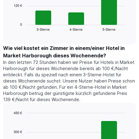
die
120 €
Das
die
folgende
Wochentage
Diagramm
anzeigt.
zeigt
0
Das
3-Sterne
4-Sterne
5-Sterne
den
End
Diagramm
of
durchschnittlichen
hat
interactive
Zimmerpreis,
chart
1
der
Wie viel kostet ein Zimmer in einem/einer Hotel in
Y-
für
Achse,
Market Harborough dieses Wochenende?
heute
die
In den letzten 72 Stunden haben wir Preise für Hotels in Market
Nacht
den
Harborough für dieses Wochenende bereits ab 100 €/Nacht
in
durchschnittlichen
entdeckt. Falls du speziell nach einem 3-Sterne-Hotel für
den
Zimmerpreis
dieses Wochenende suchst: Unsere Nutzer haben Preise schon
letzten
anzeigt.
ab 100 €/Nacht gefunden. Für ein 4-Sterne-Hotel in Market
3
Harborough betrug der günstigste kürzlich gefundene Preis
Tagen
139 €/Nacht für dieses Wochenende.
gefunden
wurde,
aggregiert
450 €
nach
Bar
Chart
Sternebewertung.
graphic.
chart
with
Das
300 €
3
Diagramm