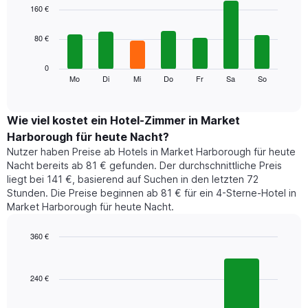
1
graphic.
chart
160 €
with
X-
7
Achse,
80 €
bars.
die
die
Das
0
Monate
folgende
Mo
Di
Mi
Do
Fr
Sa
So
End
anzeigt.
of
Diagramm
Das
interactive
zeigt
chart
Diagramm
den
Wie viel kostet ein Hotel-Zimmer in Market
hat
durchschnittlichen
1
Harborough für heute Nacht?
Preis
Y-
Nutzer haben Preise ab Hotels in Market Harborough für heute
eines
Achse,
Nacht bereits ab 81 € gefunden. Der durchschnittliche Preis
Zimmers
die
liegt bei 141 €, basierend auf Suchen in den letzten 72
für
den
Stunden. Die Preise beginnen ab 81 € für ein 4-Sterne-Hotel in
den
durchschnittlichen
Market Harborough für heute Nacht.
jeweiligen
Zimmerpreis
Wochentag.
anzeigt.
Das
360 €
Diagramm
Bar
Chart
hat
graphic.
chart
1
with
240 €
3
X-
bars.
Achse,