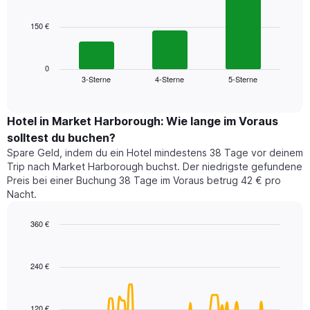
bars.
hat
1
150 €
Das
X-
folgende
Achse,
Diagramm
die
zeigt
0
die
3-Sterne
4-Sterne
5-Sterne
den
End
Hotelkategorien
of
durchschnittlichen
nach
interactive
Zimmerpreis
chart
Sternen
für
Hotel in Market Harborough: Wie lange im Voraus
anzeigt
dieses
solltest du buchen?
Das
Wochenende
Diagramm
Spare Geld, indem du ein Hotel mindestens 38 Tage vor deinem
in
hat
Trip nach Market Harborough buchst. Der niedrigste gefundene
den
1
Preis bei einer Buchung 38 Tage im Voraus betrug 42 € pro
letzten
Y-
Nacht.
3
Achse,
Tagen,
die
360 €
aggregiert
den
nach
Line
Chart
durchschnittlichen
graphic.
chart
Sternebewertung.
Zimmerpreis
with
Das
240 €
für
90
Diagramm
heute
data
hat
points.
Nacht
1
in
120 €