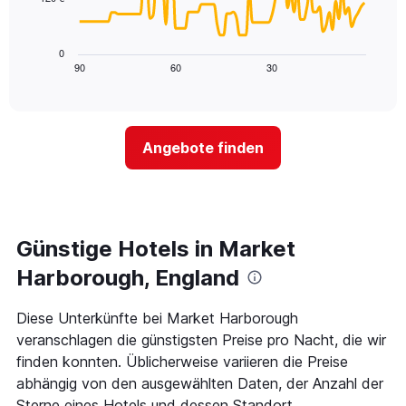
X-
Das
den
Achse,
folgende
letzten
die
Diagramm
3
0
die
zeigt,
Tagen
90
60
30
End
Hotelkategorien
of
wie
anzeigt.
interactive
nach
sich
chart
Sternen
der
anzeigt
Preis
Das
Angebote finden
für
Diagramm
ein
hat
Zimmer
1
ändert,
Y-
je
Achse,
näher
Günstige Hotels in Market
die
das
den
Aufenthaltsdatum
Harborough, England
durchschnittlichen
rückt.
Zimmerpreis
Das
Diese Unterkünfte bei Market Harborough
an
Diagramm
diesem
veranschlagen die günstigsten Preise pro Nacht, die wir
hat
Wochenende
1
finden konnten. Üblicherweise variieren die Preise
anzeigt,
X-
abhängig von den ausgewählten Daten, der Anzahl der
der
Achse,
Sterne eines Hotels und dessen Standort.
in