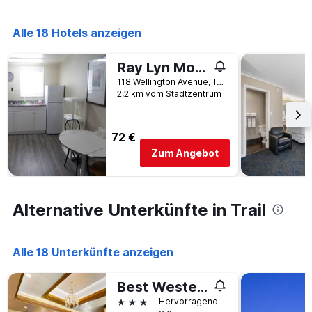
Wochentage
anzeigt.
Das
Alle 18 Hotels anzeigen
Diagramm
hat
Ray Lyn Motel
1
Y-
118 Wellington Avenue, Trail, BC, Kanada
2,2 km vom Stadtzentrum
Achse,
die
den
durchschnittlichen
72 €
Zimmerpreis
Zum Angebot
anzeigt.
Alternative Unterkünfte in Trail
Alle 18 Unterkünfte anzeigen
Best Western Plus Columbia River Hotel
3 Sterne
Hervorragend