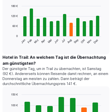
180 €
Bar
Chart
graphic.
chart
120 €
with
12
60 €
bars.
0
Das
Jan
Feb
Mrz
Apr
Mai
Jun
Jul
Aug
Sep
Okt
Nov
Dez
folgende
End
of
Diagramm
interactive
zeigt
chart
den
Hotel in Trail: An welchem Tag ist die Übernachtung
durchschnittlichen
am günstigsten?
Zimmerpreis
Der günstigste Tag, um in Trail zu übernachten, ist Samstag
im
(92 €). Andererseits können Reisende damit rechnen, an einem
jeweiligen
Donnerstag am meisten zu zahlen. Dann beträgt der
Monat
durchschnittliche Übernachtungspreis 141 €.
an.
Das
Diagramm
150 €
hat
Bar
Chart
1
graphic.
chart
100 €
with
X-
7