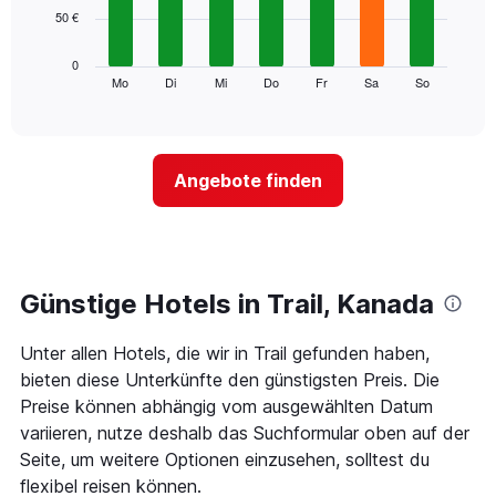
Achse,
50 €
bars.
die
die
Das
0
Monate
folgende
Mo
Di
Mi
Do
Fr
Sa
So
End
anzeigt.
of
Diagramm
Das
interactive
zeigt
chart
Diagramm
den
hat
durchschnittlichen
1
Angebote finden
Preis
Y-
eines
Achse,
Zimmers
die
für
den
den
durchschnittlichen
jeweiligen
Günstige Hotels in Trail, Kanada
Zimmerpreis
Wochentag.
anzeigt.
Das
Unter allen Hotels, die wir in Trail gefunden haben,
Diagramm
hat
bieten diese Unterkünfte den günstigsten Preis. Die
1
Preise können abhängig vom ausgewählten Datum
X-
variieren, nutze deshalb das Suchformular oben auf der
Achse,
Seite, um weitere Optionen einzusehen, solltest du
die
die
flexibel reisen können.