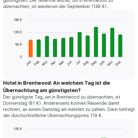
günstigsten. Der teuerste Monat, um in Brentwood zu
übernachten, ist wiederum der September (148 €).
180 €
Bar
Chart
graphic.
chart
120 €
with
12
60 €
bars.
0
Das
Jan
Feb
Mrz
Apr
Mai
Jun
Jul
Aug
Sep
Okt
Nov
Dez
folgende
End
of
Diagramm
interactive
zeigt
chart
den
Hotel in Brentwood: An welchem Tag ist die
durchschnittlichen
Übernachtung am günstigsten?
Zimmerpreis
Der günstigste Tag, um in Brentwood zu übernachten, ist
im
Donnerstag (81 €). Andererseits können Reisende damit
jeweiligen
rechnen, an einem Samstag am meisten zu zahlen. Dann beträgt
Monat
der durchschnittliche Übernachtungspreis 119 €.
an.
Das
Diagramm
150 €
hat
Bar
Chart