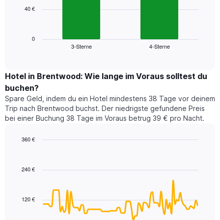
die
40 €
Das
die
folgende
Wochentage
Diagramm
anzeigt.
zeigt
0
Das
3-Sterne
4-Sterne
den
End
Diagramm
of
durchschnittlichen
hat
interactive
Zimmerpreis,
chart
1
der
Hotel in Brentwood: Wie lange im Voraus solltest du
Y-
für
Achse,
buchen?
heute
die
Spare Geld, indem du ein Hotel mindestens 38 Tage vor deinem
Nacht
den
Trip nach Brentwood buchst. Der niedrigste gefundene Preis
in
durchschnittlichen
bei einer Buchung 38 Tage im Voraus betrug 39 € pro Nacht.
den
Zimmerpreis
letzten
anzeigt.
360 €
3
Tagen
Line
Chart
graphic.
chart
gefunden
with
wurde,
240 €
90
aggregiert
data
nach
points.
Sternebewertung.
120 €
Das
Das
Diagramm
folgende