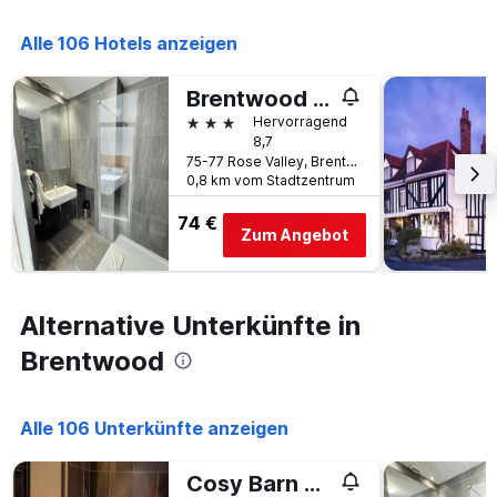
Anzahl
den
der
letzten
Alle 106 Hotels anzeigen
Tage
3
vor
Tagen
dem
Brentwood Guest House
anzeigt.
Aufenthalt
3 Sterne
Hervorragend
anzeigt
8,7
Das
75-77 Rose Valley, Brentwood, Großbritannien
Diagramm
0,8 km vom Stadtzentrum
hat
1
74 €
Y-
Zum Angebot
Achse,
die
den
durchschnittlichen
Alternative Unterkünfte in
Zimmerpreis
Brentwood
anzeigt
Alle 106 Unterkünfte anzeigen
Cosy Barn Conversion - peaceful, private double room