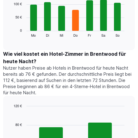
1
graphic.
chart
100 €
with
X-
7
Achse,
50 €
bars.
die
die
Das
0
Monate
folgende
Mo
Di
Mi
Do
Fr
Sa
So
End
anzeigt.
of
Diagramm
Das
interactive
zeigt
chart
Diagramm
den
Wie viel kostet ein Hotel-Zimmer in Brentwood für
hat
durchschnittlichen
1
heute Nacht?
Preis
Y-
Nutzer haben Preise ab Hotels in Brentwood für heute Nacht
eines
Achse,
bereits ab 76 € gefunden. Der durchschnittliche Preis liegt bei
Zimmers
die
112 €, basierend auf Suchen in den letzten 72 Stunden. Die
für
den
Preise beginnen ab 86 € für ein 4-Sterne-Hotel in Brentwood
den
durchschnittlichen
für heute Nacht.
jeweiligen
Zimmerpreis
Wochentag.
anzeigt.
Das
120 €
Diagramm
Bar
Chart
hat
graphic.
chart
1
with
80 €
2
X-
bars.
Achse,