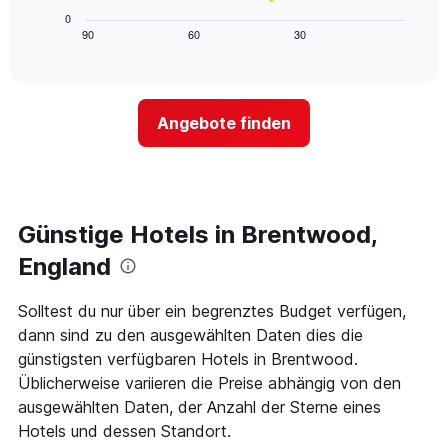
hat
Diagramm
0
1
zeigt,
90
60
30
End
X-
of
wie
interactive
Achse,
sich
chart
die
der
die
Preis
Angebote finden
Hotelkategorien
für
nach
ein
Sternen
Zimmer
anzeigt
ändert,
Das
je
Diagramm
näher
Günstige Hotels in Brentwood,
hat
das
1
Aufenthaltsdatum
England
Y-
rückt.
Achse,
Das
Solltest du nur über ein begrenztes Budget verfügen,
die
Diagramm
den
dann sind zu den ausgewählten Daten dies die
hat
durchschnittlichen
1
günstigsten verfügbaren Hotels in Brentwood.
Zimmerpreis
X-
Üblicherweise variieren die Preise abhängig von den
für
Achse,
ausgewählten Daten, der Anzahl der Sterne eines
heute
die
Nacht
Hotels und dessen Standort.
die
in