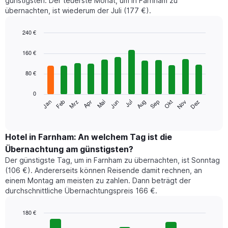
günstigsten. Der teuerste Monat, um in Farnham zu
übernachten, ist wiederum der Juli (177 €).
240 €
Bar
Chart
graphic.
chart
160 €
with
12
80 €
bars.
0
Das
Jan
Feb
Mrz
Apr
Mai
Jun
Jul
Aug
Sep
Okt
Nov
Dez
folgende
End
of
Diagramm
interactive
zeigt
chart
den
Hotel in Farnham: An welchem Tag ist die
durchschnittlichen
Übernachtung am günstigsten?
Zimmerpreis
Der günstigste Tag, um in Farnham zu übernachten, ist Sonntag
im
(106 €). Andererseits können Reisende damit rechnen, an
jeweiligen
einem Montag am meisten zu zahlen. Dann beträgt der
Monat
durchschnittliche Übernachtungspreis 166 €.
an.
Das
Diagramm
180 €
hat
Bar
Chart