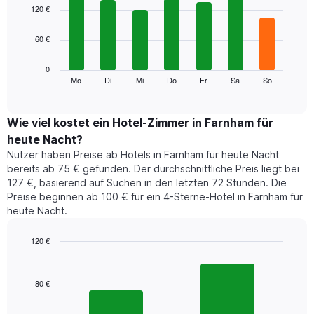
1
graphic.
chart
120 €
with
X-
7
Achse,
60 €
bars.
die
die
Das
0
Monate
folgende
Mo
Di
Mi
Do
Fr
Sa
So
End
anzeigt.
of
Diagramm
Das
interactive
zeigt
chart
Diagramm
den
Wie viel kostet ein Hotel-Zimmer in Farnham für
hat
durchschnittlichen
1
heute Nacht?
Preis
Y-
Nutzer haben Preise ab Hotels in Farnham für heute Nacht
eines
Achse,
bereits ab 75 € gefunden. Der durchschnittliche Preis liegt bei
Zimmers
die
127 €, basierend auf Suchen in den letzten 72 Stunden. Die
für
den
Preise beginnen ab 100 € für ein 4-Sterne-Hotel in Farnham für
den
durchschnittlichen
heute Nacht.
jeweiligen
Zimmerpreis
Wochentag.
anzeigt.
Das
120 €
Diagramm
Bar
Chart
hat
graphic.
chart
1
with
80 €
2
X-
bars.
Achse,