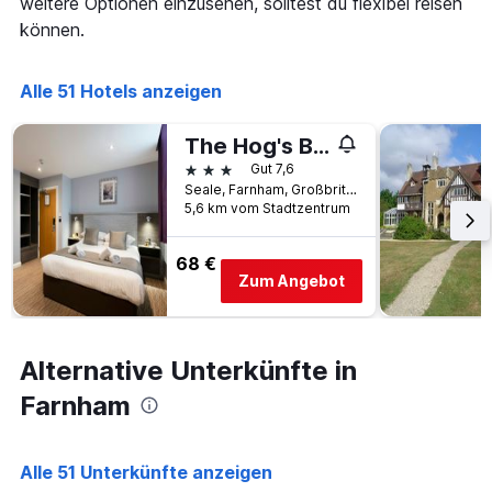
weitere Optionen einzusehen, solltest du flexibel reisen
die
den
Anzahl
können.
letzten
der
3
Tage
Tagen
vor
Alle 51 Hotels anzeigen
gefunden
dem
wurde.
Aufenthalt
The Hog's Back Hotel & Spa Farnham
anzeigt
3 Sterne
Gut 7,6
Das
Seale, Farnham, Großbritannien
Diagramm
5,6 km vom Stadtzentrum
hat
1
Y-
68 €
Achse,
Zum Angebot
die
den
durchschnittlichen
Zimmerpreis
Alternative Unterkünfte in
anzeigt
Farnham
Alle 51 Unterkünfte anzeigen