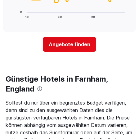
X-
folgende
den
Achse,
Diagramm
letzten
0
die
zeigt,
3
90
60
30
End
die
of
wie
Tagen
interactive
Hotelkategorien
sich
anzeigt.
chart
nach
der
Sternen
Preis
Angebote finden
anzeigt
für
Das
ein
Diagramm
Zimmer
hat
ändert,
1
je
Y-
näher
Günstige Hotels in Farnham,
Achse,
das
die
Aufenthaltsdatum
England
den
rückt.
durchschnittlichen
Das
Solltest du nur über ein begrenztes Budget verfügen,
Zimmerpreis
Diagramm
an
dann sind zu den ausgewählten Daten dies die
hat
diesem
1
günstigsten verfügbaren Hotels in Farnham. Die Preise
Wochenende
X-
können abhängig vom ausgewählten Datum variieren,
anzeigt,
Achse,
nutze deshalb das Suchformular oben auf der Seite, um
der
die
in