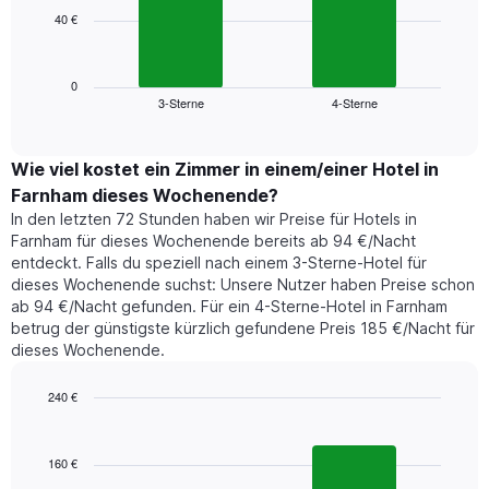
die
40 €
Das
die
folgende
Wochentage
Diagramm
anzeigt.
zeigt
0
Das
3-Sterne
4-Sterne
den
End
Diagramm
of
durchschnittlichen
hat
interactive
Zimmerpreis,
chart
1
der
Wie viel kostet ein Zimmer in einem/einer Hotel in
Y-
für
Achse,
Farnham dieses Wochenende?
heute
die
In den letzten 72 Stunden haben wir Preise für Hotels in
Nacht
den
Farnham für dieses Wochenende bereits ab 94 €/Nacht
in
durchschnittlichen
entdeckt. Falls du speziell nach einem 3-Sterne-Hotel für
den
Zimmerpreis
dieses Wochenende suchst: Unsere Nutzer haben Preise schon
letzten
anzeigt.
ab 94 €/Nacht gefunden. Für ein 4-Sterne-Hotel in Farnham
3
betrug der günstigste kürzlich gefundene Preis 185 €/Nacht für
Tagen
dieses Wochenende.
gefunden
wurde,
aggregiert
240 €
nach
Bar
Chart
Sternebewertung.
graphic.
chart
with
Das
160 €
2
Diagramm