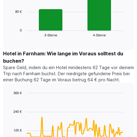
bars.
hat
1
80 €
Das
X-
folgende
Achse,
Diagramm
die
zeigt
0
die
3-Sterne
4-Sterne
den
End
Hotelkategorien
of
durchschnittlichen
nach
interactive
Zimmerpreis
chart
Sternen
für
Hotel in Farnham: Wie lange im Voraus solltest du
anzeigt
dieses
buchen?
Das
Wochenende
Diagramm
Spare Geld, indem du ein Hotel mindestens 62 Tage vor deinem
in
hat
Trip nach Farnham buchst. Der niedrigste gefundene Preis bei
den
1
einer Buchung 62 Tage im Voraus betrug 64 € pro Nacht.
letzten
Y-
3
Achse,
360 €
Tagen,
die
aggregiert
Line
Chart
den
graphic.
chart
nach
durchschnittlichen
with
Sternebewertung.
240 €
Zimmerpreis
90
Das
für
data
Diagramm
points.
heute
hat
120 €
Nacht
1
Das
in