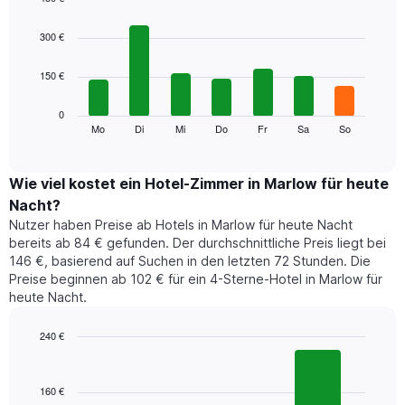
hat
Bar
Chart
1
graphic.
chart
300 €
with
X-
7
Achse,
150 €
bars.
die
die
Das
0
Monate
folgende
Mo
Di
Mi
Do
Fr
Sa
So
End
anzeigt.
of
Diagramm
Das
interactive
zeigt
chart
Diagramm
den
Wie viel kostet ein Hotel-Zimmer in Marlow für heute
hat
durchschnittlichen
1
Nacht?
Preis
Y-
Nutzer haben Preise ab Hotels in Marlow für heute Nacht
eines
Achse,
bereits ab 84 € gefunden. Der durchschnittliche Preis liegt bei
Zimmers
die
146 €, basierend auf Suchen in den letzten 72 Stunden. Die
für
den
Preise beginnen ab 102 € für ein 4-Sterne-Hotel in Marlow für
den
durchschnittlichen
heute Nacht.
jeweiligen
Zimmerpreis
Wochentag.
anzeigt.
Das
240 €
Diagramm
Bar
Chart
hat
graphic.
chart
1
with
160 €
3
X-