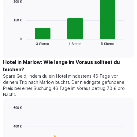
300 €
3
Diagramm
bars.
hat
1
150 €
Das
X-
folgende
Achse,
Diagramm
die
zeigt
0
die
3-Sterne
4-Sterne
5-Sterne
den
End
Hotelkategorien
of
durchschnittlichen
nach
interactive
Zimmerpreis
chart
Sternen
für
Hotel in Marlow: Wie lange im Voraus solltest du
anzeigt
dieses
buchen?
Das
Wochenende
Diagramm
Spare Geld, indem du ein Hotel mindestens 46 Tage vor
in
hat
deinem Trip nach Marlow buchst. Der niedrigste gefundene
den
1
Preis bei einer Buchung 46 Tage im Voraus betrug 70 € pro
letzten
Y-
Nacht.
3
Achse,
Tagen,
die
600 €
aggregiert
den
nach
Line
Chart
durchschnittlichen
graphic.
chart
Sternebewertung.
Zimmerpreis
with
Das
400 €
für
90
Diagramm
heute
data