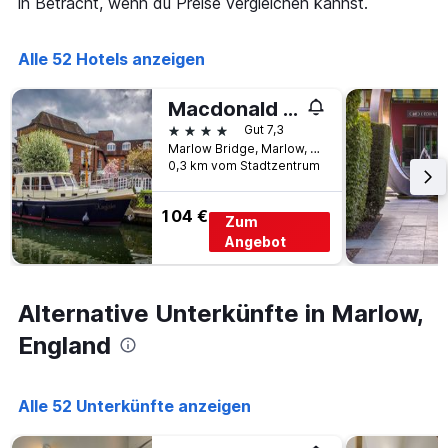
in Betracht, wenn du Preise vergleichen kannst.
der
Achse,
in
die
den
die
Alle 52 Hotels anzeigen
letzten
Anzahl
3
der
Tagen
Macdonald Compleat Angler
Tage
gefunden
vor
4 Sterne
Gut 7,3
wurde.
dem
Marlow Bridge, Marlow, Großbritannien
Aufenthalt
0,3 km vom Stadtzentrum
anzeigt
Das
104 €
Zum
Diagramm
hat
Angebot
1
Y-
Achse,
Alternative Unterkünfte in Marlow,
die
den
England
durchschnittlichen
Zimmerpreis
anzeigt
Alle 52 Unterkünfte anzeigen