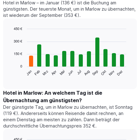
Hotel in Marlow – im Januar (136 €) ist die Buchung am
günstigsten. Der teuerste Monat, um in Marlow zu übernachten,
ist wiederum der September (353 €).
450 €
Bar
Chart
graphic.
chart
300 €
with
12
150 €
bars.
0
Das
Jan
Feb
Mrz
Apr
Mai
Jun
Jul
Aug
Sep
Okt
Nov
Dez
folgende
End
of
Diagramm
interactive
zeigt
chart
den
Hotel in Marlow: An welchem Tag ist die
durchschnittlichen
Übernachtung am günstigsten?
Zimmerpreis
Der günstigste Tag, um in Marlow zu übernachten, ist Sonntag
im
(119 €). Andererseits können Reisende damit rechnen, an
jeweiligen
einem Dienstag am meisten zu zahlen. Dann beträgt der
Monat
durchschnittliche Übernachtungspreis 352 €.
an.
Das
Diagramm
450 €