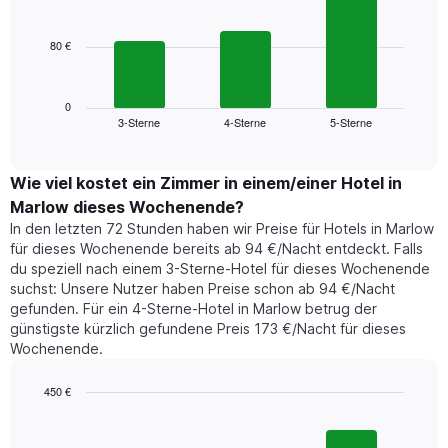
bars.
Achse,
die
80 €
Das
die
folgende
Wochentage
Diagramm
anzeigt.
zeigt
0
Das
3-Sterne
4-Sterne
5-Sterne
den
End
Diagramm
of
durchschnittlichen
hat
interactive
Zimmerpreis,
chart
1
der
Wie viel kostet ein Zimmer in einem/einer Hotel in
Y-
für
Achse,
Marlow dieses Wochenende?
heute
die
In den letzten 72 Stunden haben wir Preise für Hotels in Marlow
Nacht
den
für dieses Wochenende bereits ab 94 €/Nacht entdeckt. Falls
in
durchschnittlichen
du speziell nach einem 3-Sterne-Hotel für dieses Wochenende
den
Zimmerpreis
suchst: Unsere Nutzer haben Preise schon ab 94 €/Nacht
letzten
anzeigt.
gefunden. Für ein 4-Sterne-Hotel in Marlow betrug der
3
günstigste kürzlich gefundene Preis 173 €/Nacht für dieses
Tagen
Wochenende.
gefunden
wurde,
aggregiert
450 €
nach
Bar
Chart
Sternebewertung.
graphic.
chart
with
Das