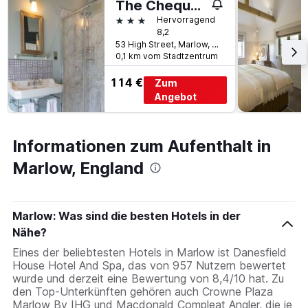
The Chequers Marlow
3 Sterne
Hervorragend
8,2
53 High Street, Marlow, Großbritannien
0,1 km vom Stadtzentrum
114 €
Zum
Angebot
Informationen zum Aufenthalt in
Marlow, England
Marlow: Was sind die besten Hotels in der
Nähe?
Eines der beliebtesten Hotels in Marlow ist Danesfield
House Hotel And Spa, das von 957 Nutzern bewertet
wurde und derzeit eine Bewertung von 8,4/10 hat. Zu
den Top-Unterkünften gehören auch Crowne Plaza
Marlow By IHG und Macdonald Compleat Angler, die je