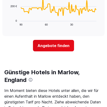
hat
points.
Nacht
1
in
200 €
X-
Das
den
Achse,
folgende
letzten
die
Diagramm
3
0
die
zeigt,
Tagen
90
60
30
End
Hotelkategorien
of
wie
anzeigt.
interactive
nach
sich
chart
Sternen
der
anzeigt
Preis
Das
Angebote finden
für
Diagramm
ein
hat
Zimmer
1
ändert,
Y-
je
Achse,
näher
Günstige Hotels in Marlow,
die
das
den
Aufenthaltsdatum
England
durchschnittlichen
rückt.
Zimmerpreis
Das
Im Moment bieten diese Hotels unter allen, die wir für
an
Diagramm
diesem
einen Aufenthalt in Marlow entdeckt haben, den
hat
Wochenende
1
günstigsten Tarif pro Nacht. Ziehe abweichende Daten
anzeigt,
X-